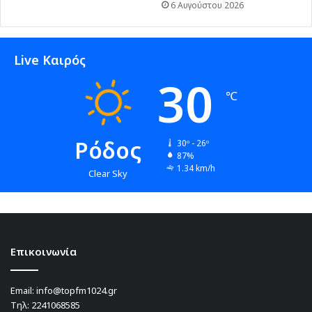
6 Αυγούστου 2026
Live Καιρός
30
℃
Ρόδος
30º - 26º
87%
1.34 km/h
Clear Sky
Επικοινωνία
Email:
info@topfm1024.gr
Τηλ:
2241068585