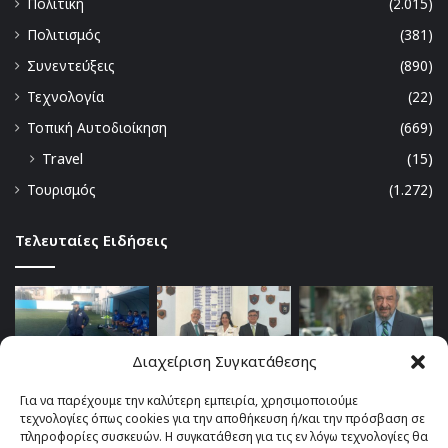
Πολιτική
(2.015)
Πολιτισμός
(381)
Συνεντεύξεις
(890)
Τεχνολογία
(22)
Τοπική Αυτοδιοίκηση
(669)
Travel
(15)
Τουρισμός
(1.272)
Τελευταίες Ειδήσεις
Διαχείριση Συγκατάθεσης
Για να παρέχουμε την καλύτερη εμπειρία, χρησιμοποιούμε
τεχνολογίες όπως cookies για την αποθήκευση ή/και την πρόσβαση σε
πληροφορίες συσκευών. Η συγκατάθεση για τις εν λόγω τεχνολογίες θα