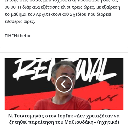
08:00. Η διάρκεια εξέτασης είναι τρεις ώρες, με εξαίρεση
το μάθημα του Αρχιτεκτονικού Σχεδίου που διαρκεί
τέσσερις ώρες.
ΠΗΓΗ:thetoc
Ν.
Τσιντομηνάς
στον
topfm:
«Δεν
χρειαζόταν
να
ζητηθεί
παραίτηση
του
Ν. Τσιντομηνάς στον topfm: «Δεν χρειαζόταν να
Μαθιουδάκη»
ζητηθεί παραίτηση του Μαθιουδάκη» (ηχητικό)
(ηχητικό)