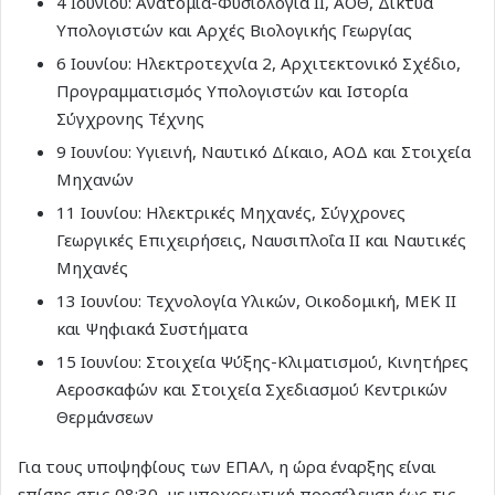
4 Ιουνίου: Ανατομία-Φυσιολογία II, ΑΟΘ, Δίκτυα
Υπολογιστών και Αρχές Βιολογικής Γεωργίας
6 Ιουνίου: Ηλεκτροτεχνία 2, Αρχιτεκτονικό Σχέδιο,
Προγραμματισμός Υπολογιστών και Ιστορία
Σύγχρονης Τέχνης
9 Ιουνίου: Υγιεινή, Ναυτικό Δίκαιο, ΑΟΔ και Στοιχεία
Μηχανών
11 Ιουνίου: Ηλεκτρικές Μηχανές, Σύγχρονες
Γεωργικές Επιχειρήσεις, Ναυσιπλοΐα II και Ναυτικές
Μηχανές
13 Ιουνίου: Τεχνολογία Υλικών, Οικοδομική, ΜΕΚ II
και Ψηφιακά Συστήματα
15 Ιουνίου: Στοιχεία Ψύξης-Κλιματισμού, Κινητήρες
Αεροσκαφών και Στοιχεία Σχεδιασμού Κεντρικών
Θερμάνσεων
Για τους υποψηφίους των ΕΠΑΛ, η ώρα έναρξης είναι
επίσης στις 08:30, με υποχρεωτική προσέλευση έως τις