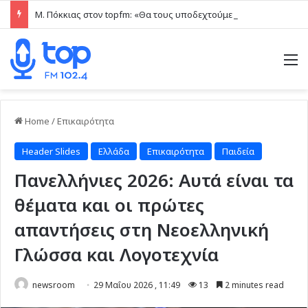
Μ. Πόκκιας στον topfm: «Θα τους υποδεχτούμε με δάφνες και πικροδάφνες» –Η ειρωνική “υποδοχή” στον υβριδικό σταθμό (ηχητικό)
M
Home
/
Επικαιρότητα
Header Slides
Ελλάδα
Επικαιρότητα
Παιδεία
Πανελλήνιες 2026: Αυτά είναι τα
θέματα και οι πρώτες
απαντήσεις στη Νεοελληνική
Γλώσσα και Λογοτεχνία
newsroom
29 Μαΐου 2026 , 11:49
13
2 minutes read