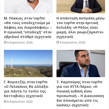
Πανελλαδικές
2026
Μ. Πόκκιας στον topfm:
Η απάντηση Ασπράκη μέσω
«Θα τους υποδεχτούμε με
του topfm στην κριτική
δάφνες και πικροδάφνες» –
Κολιάδη: «Η Ρόδος είναι
Η ειρωνική “υποδοχή” στον
μικρή, όλοι γνωριζόμαστε»
υβριδικό σταθμό (ηχητικό)
(ηχητικό)
6 Αυγούστου 2026
6 Αυγούστου 2026
Γ. Βογιατζής στον topfm:
Τ. Καμπούρης στον topfm
«Ο Πελεκάνος θα αλλάξει
για τον ΧΥΤΑ Πάρου: «Η
για πάντα το τοπίο της
ποινική ευθύνη είναι
Κατταβιάς» (ηχητικό)
προσωπική – Η Δικαιοσύνη
δεν απονέμεται από τις
6 Αυγούστου 2026
εικόνες» (ηχητικό)