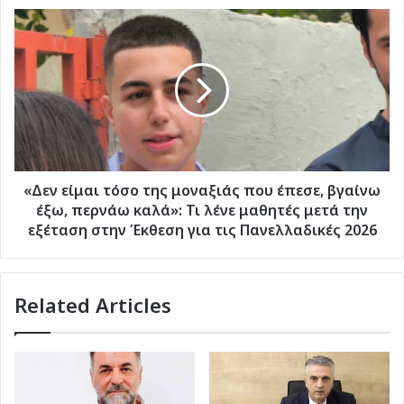
«Δεν
είμαι
τόσο
της
μοναξιάς
που
έπεσε,
βγαίνω
έξω,
περνάω
«Δεν είμαι τόσο της μοναξιάς που έπεσε, βγαίνω
καλά»:
έξω, περνάω καλά»: Τι λένε μαθητές μετά την
Τι
εξέταση στην Έκθεση για τις Πανελλαδικές 2026
λένε
μαθητές
μετά
Related Articles
την
εξέταση
στην
Έκθεση
για
τις