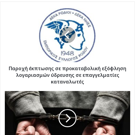
Παροχή
έκπτωσης
σε
προκαταβολική
εξόφληση
λογαριασμών
ύδρευσης
σε
επαγγελματίες
καταναλωτές
Παροχή έκπτωσης σε προκαταβολική εξόφληση
λογαριασμών ύδρευσης σε επαγγελματίες
καταναλωτές
Συνελήφθη
71χρονος
στη
Ρόδο
για
αυθαίρετες
κατασκευές