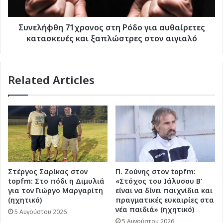
και
ξαπλώστρες
στον
Συνελήφθη 71χρονος στη Ρόδο για αυθαίρετες
αιγιαλό
κατασκευές και ξαπλώστρες στον αιγιαλό
Related Articles
Στέργος Σαρίκας στον
Π. Ζούνης στον topfm:
topfm: Στο πόδι η Διμυλιά
«Στόχος του Ιάλυσου Β’
για τον Γιώργο Μαργαρίτη
είναι να δίνει παιχνίδια και
(ηχητικό)
πραγματικές ευκαιρίες στα
νέα παιδιά» (ηχητικό)
5 Αυγούστου 2026
5 Αυγούστου 2026