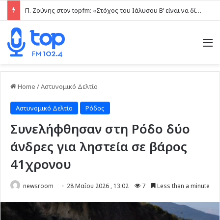
Π. Ζούνης στον topfm: «Στόχος του Ιάλυσου Β’ είναι να δίνει παιχνίδια και πραγματικές ευκαιρίες στα νέα παιδιά» (ηχητικό)
M
Home
/
Αστυνομικό Δελτίο
Αστυνομικό Δελτίο
Ρόδος
Συνελήφθησαν στη Ρόδο δύο
άνδρες για ληστεία σε βάρος
41χρονου
newsroom
28 Μαΐου 2026 , 13:02
7
Less than a minute