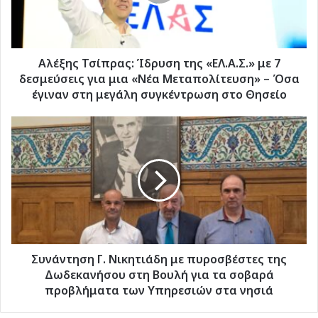
με
7
δεσμεύσεις
για
μια
Αλέξης Τσίπρας: Ίδρυση της «ΕΛ.Α.Σ.» με 7
«Νέα
δεσμεύσεις για μια «Νέα Μεταπολίτευση» – Όσα
Μεταπολίτευση»
έγιναν στη μεγάλη συγκέντρωση στο Θησείο
–
Όσα
Συνάντηση
έγιναν
Γ.
στη
Νικητιάδη
μεγάλη
με
συγκέντρωση
πυροσβέστες
στο
της
Θησείο
Δωδεκανήσου
στη
Βουλή
για
Συνάντηση Γ. Νικητιάδη με πυροσβέστες της
τα
Δωδεκανήσου στη Βουλή για τα σοβαρά
σοβαρά
προβλήματα των Υπηρεσιών στα νησιά
προβλήματα
των