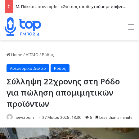
Μ. Πόκκιας στον topfm: «Θα τους υποδεχτούμε με δάφνες και πικροδάφνες» –Η ειρωνική “υποδοχή” στον υβριδικό σταθμό (ηχητικό)
M
Home
/
ΑΙΓΑΙΟ
/
Ρόδος
Αστυνομικό Δελτίο
Ρόδος
Σύλληψη 22χρονης στη Ρόδο
για πώληση απομιμητικών
προϊόντων
newsroom
27 Μαΐου 2026 , 13:30
6
Less than a minute