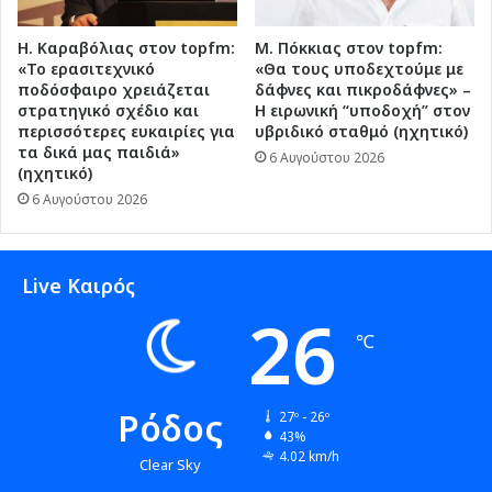
Η. Καραβόλιας στον topfm:
Μ. Πόκκιας στον topfm:
«Το ερασιτεχνικό
«Θα τους υποδεχτούμε με
ποδόσφαιρο χρειάζεται
δάφνες και πικροδάφνες» –
στρατηγικό σχέδιο και
Η ειρωνική “υποδοχή” στον
περισσότερες ευκαιρίες για
υβριδικό σταθμό (ηχητικό)
τα δικά μας παιδιά»
6 Αυγούστου 2026
(ηχητικό)
6 Αυγούστου 2026
Live Καιρός
26
℃
Ρόδος
27º - 26º
43%
4.02 km/h
Clear Sky