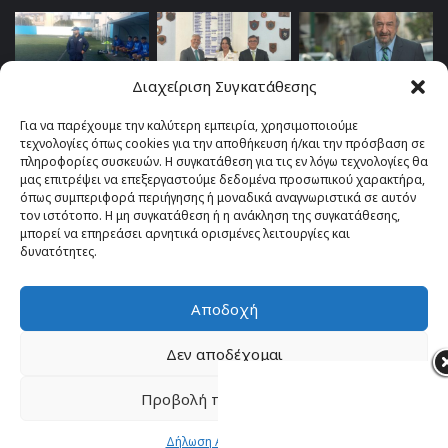
Διαχείριση Συγκατάθεσης
Για να παρέχουμε την καλύτερη εμπειρία, χρησιμοποιούμε
τεχνολογίες όπως cookies για την αποθήκευση ή/και την πρόσβαση σε
πληροφορίες συσκευών. Η συγκατάθεση για τις εν λόγω τεχνολογίες θα
μας επιτρέψει να επεξεργαστούμε δεδομένα προσωπικού χαρακτήρα,
όπως συμπεριφορά περιήγησης ή μοναδικά αναγνωριστικά σε αυτόν
τον ιστότοπο. Η μη συγκατάθεση ή η ανάκληση της συγκατάθεσης,
μπορεί να επηρεάσει αρνητικά ορισμένες λειτουργίες και
δυνατότητες.
Αποδοχή
© Copyright 2026, All Rights Reserved |
TOP fm 102.4
Δεν αποδέχομαι
Facebook
YouTube
Instagram
Προβολή προτιμήσεων
Δήλωση Απορρήτου