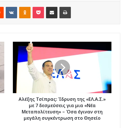
rest
Reddit
VKontakte
Odnoklassniki
Pocket
Share via Email
Print
Αλέξης
Τσίπρας:
Ίδρυση
της
«ΕΛ.Α.Σ.»
με
7
δεσμεύσεις
για
μια
Αλέξης Τσίπρας: Ίδρυση της «ΕΛ.Α.Σ.»
«Νέα
με 7 δεσμεύσεις για μια «Νέα
Μεταπολίτευση»
Μεταπολίτευση» – Όσα έγιναν στη
–
μεγάλη συγκέντρωση στο Θησείο
Όσα