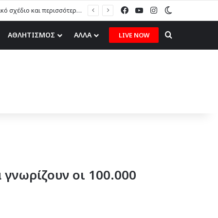
Facebook
YouTube
Instagram
Switch skin
Η. Καραβόλιας στον topfm: «Το ερασιτεχνικό ποδόσφαιρο χρειάζεται στρατηγικό σχέδιο και περισσότερες ευκαιρίες για τα δικά μας παιδιά» (ηχητικό)
Search for
ΑΘΛΗΤΙΣΜΟΣ
ΑΛΛΑ
LIVE NOW
 γνωρίζουν οι 100.000