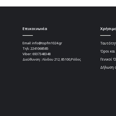
Επικοινωνία
Χρήσιμο
Email:
info@topfm1024.gr
Ταυτότητ
Τηλ:
2241068585
Όροι και
Viber:
6937348348
Γενικοί 
Διεύθυνση : Λίνδου 212, 85100,Ρόδος
Δήλωση 