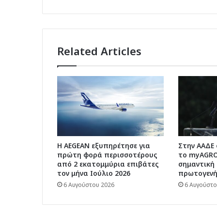
νέοι
κανόνες
ασφάλειας
Related Articles
Η AEGEAN εξυπηρέτησε για
Στην ΑΑΔΕ
πρώτη φορά περισσοτέρους
το myAGRO:
από 2 εκατομμύρια επιβάτες
σημαντική 
τον μήνα Ιούλιο 2026
πρωτογενή
6 Αυγούστου 2026
6 Αυγούστο