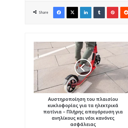
Facebook
X
LinkedIn
Tumblr
Pinte
Share
Αυστηροποίηση
του
πλαισίου
κυκλοφορίας
για
τα
ηλεκτρικά
πατίνια
–
Πλήρης
Αυστηροποίηση του πλαισίου
απαγόρευση
κυκλοφορίας για τα ηλεκτρικά
για
πατίνια – Πλήρης απαγόρευση για
ανηλίκους
ανηλίκους και νέοι κανόνες
και
ασφάλειας