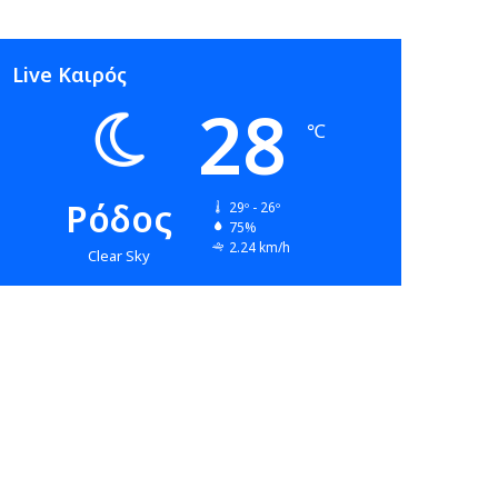
Live Καιρός
28
℃
Ρόδος
29º - 26º
75%
2.24 km/h
Clear Sky