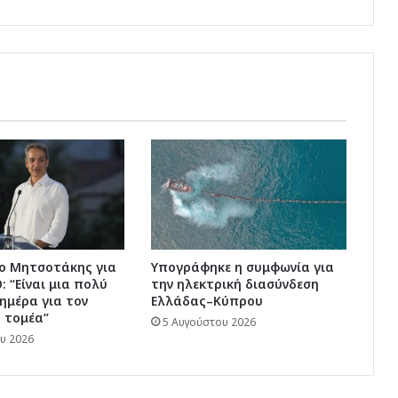
έγιναν
στη
μεγάλη
συγκέντρωση
στο
Θησείο
 ο Μητσοτάκης για
Υπογράφηκε η συμφωνία για
 “Είναι μια πολύ
την ηλεκτρική διασύνδεση
ημέρα για τον
Ελλάδας–Κύπρου
 τομέα”
5 Αυγούστου 2026
υ 2026