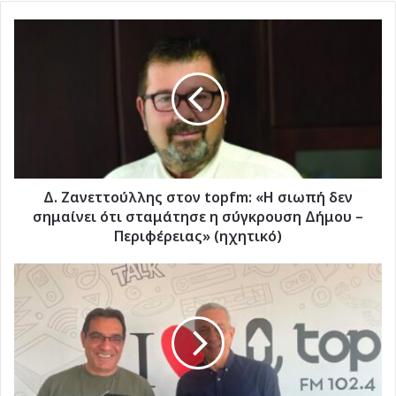
Δ.
Ζανεττούλλης
στον
topfm:
«Η
σιωπή
δεν
σημαίνει
ότι
σταμάτησε
Δ. Ζανεττούλλης στον topfm: «Η σιωπή δεν
η
σημαίνει ότι σταμάτησε η σύγκρουση Δήμου –
σύγκρουση
Περιφέρειας» (ηχητικό)
Δήμου
–
Γ.
Περιφέρειας»
Πόκκιας
(ηχητικό)
στον
topfm:
«Ο
Τσίπρας
θα