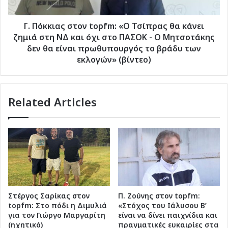
κάνει
ζημιά
στη
Γ. Πόκκιας στον topfm: «Ο Τσίπρας θα κάνει
ΝΔ
ζημιά στη ΝΔ και όχι στο ΠΑΣΟΚ - Ο Μητσοτάκης
και
δεν θα είναι πρωθυπουργός το βράδυ των
όχι
εκλογών» (βίντεο)
στο
ΠΑΣΟΚ
-
Related Articles
Ο
Μητσοτάκης
δεν
θα
είναι
πρωθυπουργός
το
βράδυ
των
Στέργος Σαρίκας στον
Π. Ζούνης στον topfm:
εκλογών»
topfm: Στο πόδι η Διμυλιά
«Στόχος του Ιάλυσου Β’
(βίντεο)
για τον Γιώργο Μαργαρίτη
είναι να δίνει παιχνίδια και
(ηχητικό)
πραγματικές ευκαιρίες στα