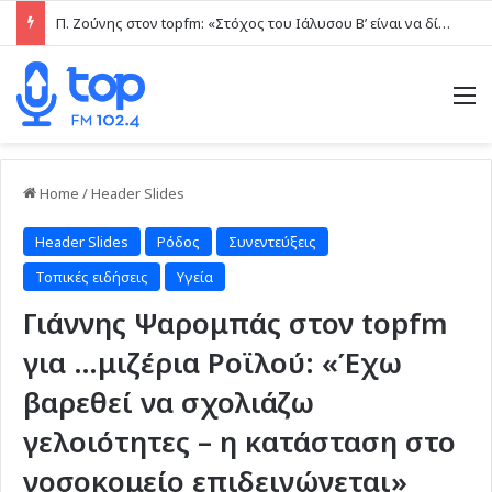
Π. Ζούνης στον topfm: «Στόχος του Ιάλυσου Β’ είναι να δίνει παιχνίδια και πραγματικές ευκαιρίες στα νέα παιδιά» (ηχητικό)
M
Home
/
Header Slides
Header Slides
Ρόδος
Συνεντεύξεις
Τοπικές ειδήσεις
Υγεία
Γιάννης Ψαρομπάς στον topfm
για …μιζέρια Ροϊλού: «Έχω
βαρεθεί να σχολιάζω
γελοιότητες – η κατάσταση στο
νοσοκομείο επιδεινώνεται»