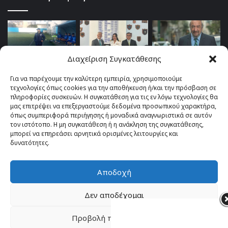
Διαχείριση Συγκατάθεσης
Για να παρέχουμε την καλύτερη εμπειρία, χρησιμοποιούμε
τεχνολογίες όπως cookies για την αποθήκευση ή/και την πρόσβαση σε
πληροφορίες συσκευών. Η συγκατάθεση για τις εν λόγω τεχνολογίες θα
μας επιτρέψει να επεξεργαστούμε δεδομένα προσωπικού χαρακτήρα,
όπως συμπεριφορά περιήγησης ή μοναδικά αναγνωριστικά σε αυτόν
τον ιστότοπο. Η μη συγκατάθεση ή η ανάκληση της συγκατάθεσης,
μπορεί να επηρεάσει αρνητικά ορισμένες λειτουργίες και
δυνατότητες.
Αποδοχή
© Copyright 2026, All Rights Reserved |
TOP fm 102.4
Δεν αποδέχομαι
Facebook
YouTube
Instagram
Προβολή προτιμήσεων