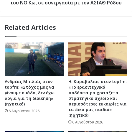
με
του ΝΟ Κω, σε συνεργασία με τον ΑΣΙΑΘ Ρόδου
τον
ΑΣΙΑΘ
Ρόδου
Related Articles
Ανδρέας Μπιλιάς στον
Η. Καραβόλιας στον topfm:
topfm: «Στόχος μας να
«Το ερασιτεχνικό
γίνουμε ομάδα, δεν έχω
ποδόσφαιρο χρειάζεται
λόγια για τη διοίκηση»
στρατηγικό σχέδιο και
(ηχητικό)
περισσότερες ευκαιρίες για
τα δικά μας παιδιά»
6 Αυγούστου 2026
(ηχητικό)
6 Αυγούστου 2026