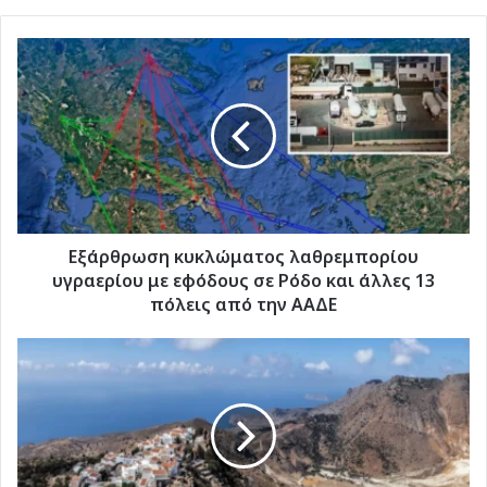
Εξάρθρωση
κυκλώματος
λαθρεμπορίου
υγραερίου
με
εφόδους
σε
Ρόδο
και
άλλες
Εξάρθρωση κυκλώματος λαθρεμπορίου
13
υγραερίου με εφόδους σε Ρόδο και άλλες 13
πόλεις
πόλεις από την ΑΑΔΕ
από
την
Εντολή
ΑΑΔΕ
του
ΥΠΕΝ
για
επιθεώρηση
στο
εργοτάξιο