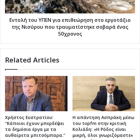
της
Νισύρου
που
Εντολή του ΥΠΕΝ για επιθεώρηση στο εργοτάξιο
τραυματίστηκε
της Νισύρου που τραυματίστηκε σοβαρά ένας
σοβαρά
50χρονος
ένας
50χρονος
Related Articles
Χρήστος Ευστρατίου:
Η απάντηση Ασπράκη μέσω
“Κάποιοι έχουν μπερδέψει
του topfm στην κριτική
τα δημόσια έργα με τα
Κολιάδη: «Η Ρόδος είναι
αυθαίρετα μπιτσόμπαρα.”
μικρή, όλοι γνωριζόμαστε»