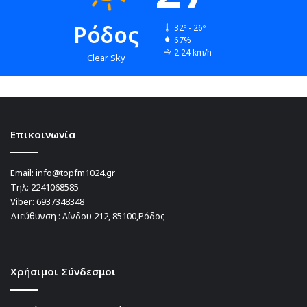
Ρόδος
32º - 26º
67%
2.24 km/h
Clear Sky
Επικοινωνία
Email:
info@topfm1024.gr
Τηλ:
2241068585
Viber:
6937348348
Διεύθυνση : Λίνδου 212, 85100,Ρόδος
Χρήσιμοι Σύνδεσμοι