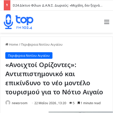
D24 Δίκτυο Φίλων Δ.Α.Ν.Σ. Δωριεύς: «Μιχάλη, δεν ξεχνάμε – Η βία δεν είναι μαγκιά»
M
Home
/
Περιφερεια Νοτίου Αιγαίου
Περιφερεια Νοτίου Αιγαίου
«Ανοιχτοί Ορίζοντες»:
Αντιεπιστημονικό και
επικίνδυνο το νέο μοντέλο
τουρισμού για το Νότιο Αιγαίο
newsroom
22 Μαΐου 2026 , 13:20
5
1 minute read