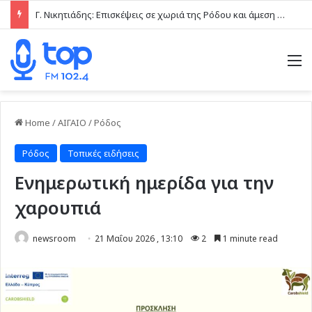
Γ. Νικητιάδης: Επισκέψεις σε χωριά της Ρόδου και άμεση επαφή με τις τοπικές κοινωνίες το τελευταίο δεκαήμερο
M
Home
/
ΑΙΓΑΙΟ
/
Ρόδος
Ρόδος
Τοπικές ειδήσεις
Ενημερωτική ημερίδα για την
χαρουπιά
newsroom
21 Μαΐου 2026 , 13:10
2
1 minute read