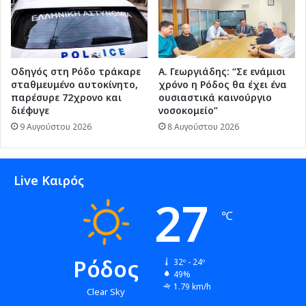
Οδηγός στη Ρόδο τράκαρε
Α. Γεωργιάδης: “Σε ενάμισι
σταθμευμένο αυτοκίνητο,
χρόνο η Ρόδος θα έχει ένα
παρέσυρε 72χρονο και
ουσιαστικά καινούργιο
διέφυγε
νοσοκομείο”
9 Αυγούστου 2026
8 Αυγούστου 2026
Live Καιρός
27
℃
Ρόδος
32º - 24º
49%
1.79 km/h
Clear Sky