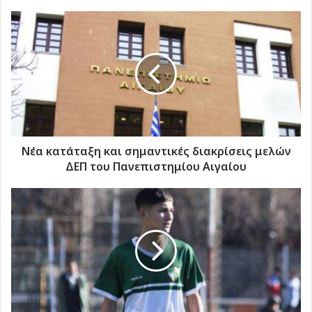
Νέα
κατάταξη
και
σημαντικές
διακρίσεις
μελών
ΔΕΠ
του
Πανεπιστημίου
Αιγαίου
Νέα κατάταξη και σημαντικές διακρίσεις μελών
ΔΕΠ του Πανεπιστημίου Αιγαίου
Τέλος
ο
Ρομάνο
από
τον
Ευκλή