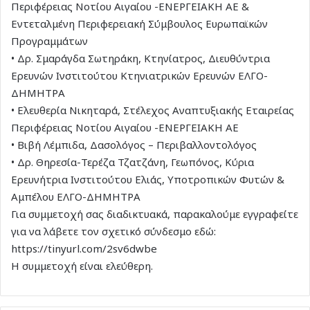
Περιφέρειας Νοτίου Αιγαίου -ΕΝΕΡΓΕΙΑΚΗ ΑΕ &
Εντεταλμένη Περιφερειακή Σύμβουλος Ευρωπαϊκών
Προγραμμάτων
• Δρ. Σμαράγδα Σωτηράκη, Κτηνίατρος, Διευθύντρια
Ερευνών Ινστιτούτου Κτηνιατρικών Ερευνών ΕΛΓΟ-
ΔΗΜΗΤΡΑ
• Ελευθερία Νικηταρά, Στέλεχος Αναπτυξιακής Εταιρείας
Περιφέρειας Νοτίου Αιγαίου -ΕΝΕΡΓΕΙΑΚΗ ΑΕ
• Βιβή Λέμπιδα, Δασολόγος – Περιβαλλοντολόγος
• Δρ. Θηρεσία-Τερέζα Τζατζάνη, Γεωπόνος, Κύρια
Ερευνήτρια Ινστιτούτου Ελιάς, Υποτροπικών Φυτών &
Αμπέλου ΕΛΓΟ-ΔΗΜΗΤΡΑ
Για συμμετοχή σας διαδικτυακά, παρακαλούμε εγγραφείτε
για να λάβετε τον σχετικό σύνδεσμο εδώ:
https://tinyurl.com/2sv6dwbe
Η συμμετοχή είναι ελεύθερη.