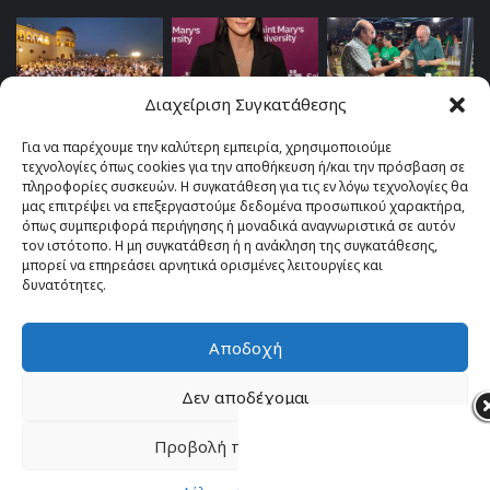
Διαχείριση Συγκατάθεσης
Για να παρέχουμε την καλύτερη εμπειρία, χρησιμοποιούμε
τεχνολογίες όπως cookies για την αποθήκευση ή/και την πρόσβαση σε
πληροφορίες συσκευών. Η συγκατάθεση για τις εν λόγω τεχνολογίες θα
μας επιτρέψει να επεξεργαστούμε δεδομένα προσωπικού χαρακτήρα,
όπως συμπεριφορά περιήγησης ή μοναδικά αναγνωριστικά σε αυτόν
τον ιστότοπο. Η μη συγκατάθεση ή η ανάκληση της συγκατάθεσης,
μπορεί να επηρεάσει αρνητικά ορισμένες λειτουργίες και
δυνατότητες.
Αποδοχή
© Copyright 2026, All Rights Reserved |
TOP fm 102.4
Δεν αποδέχομαι
Facebook
YouTube
Instagram
Προβολή προτιμήσεων