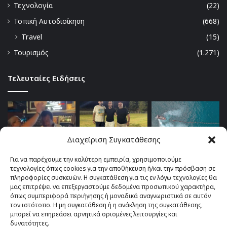
Τεχνολογία
(22)
Τοπική Αυτοδιοίκηση
(668)
Travel
(15)
Τουρισμός
(1.271)
Τελευταίες Ειδήσεις
Διαχείριση Συγκατάθεσης
Για να παρέχουμε την καλύτερη εμπειρία, χρησιμοποιούμε
τεχνολογίες όπως cookies για την αποθήκευση ή/και την πρόσβαση σε
πληροφορίες συσκευών. Η συγκατάθεση για τις εν λόγω τεχνολογίες θα
μας επιτρέψει να επεξεργαστούμε δεδομένα προσωπικού χαρακτήρα,
όπως συμπεριφορά περιήγησης ή μοναδικά αναγνωριστικά σε αυτόν
τον ιστότοπο. Η μη συγκατάθεση ή η ανάκληση της συγκατάθεσης,
μπορεί να επηρεάσει αρνητικά ορισμένες λειτουργίες και
δυνατότητες.