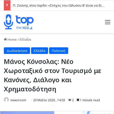
Π. Ζούνης στον topfm: «Στόχος του Ιάλυσου Β’ είναι να δίνει παιχνίδια και πραγματικές ευκαιρίες στα νέα παιδιά» (ηχητικό)
M
Home
/
Ελλάδα
Δωδεκάνησα
Ελλάδα
Πολιτική
Μάνος Κόνσολας: Νέο
Χωροταξικό στον Τουρισμό με
Κανόνες, Διάλογο και
Χρηματοδότηση
newsroom
20 Μαΐου 2026 , 14:03
2
1 minute read