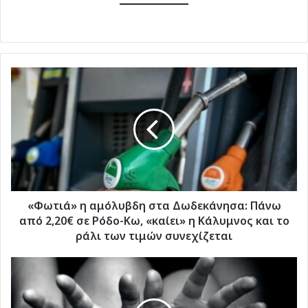
«Φωτιά»
η
αμόλυβδη
στα
Δωδεκάνησα:
Πάνω
από
2,20€
σε
Ρόδο-
«Φωτιά» η αμόλυβδη στα Δωδεκάνησα: Πάνω
Κω,
από 2,20€ σε Ρόδο-Κω, «καίει» η Κάλυμνος και το
«καίει»
ράλι των τιμών συνεχίζεται
η
Κάλυμνος
Δικογραφία
και
για
το
βιασμό
ράλι
σε