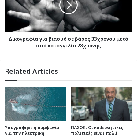
των
βάρος
τιμών
33χρονου
συνεχίζεται
μετά
από
καταγγελία
28χρονης
Δικογραφία για βιασμό σε βάρος 33χρονου μετά
από καταγγελία 28χρονης
Related Articles
Υπογράφηκε η συμφωνία
ΠΑΣΟΚ: Οι κυβερνητικές
για την ηλεκτρική
πολιτικές είναι πολύ