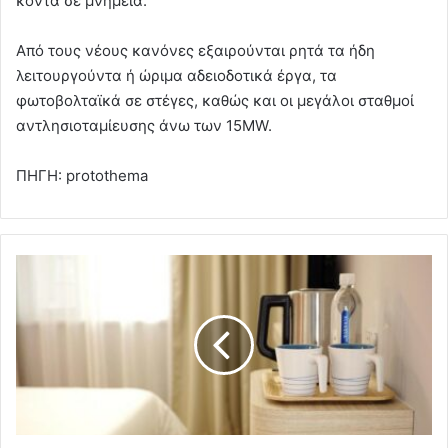
κοντά σε μνημεία.
Από τους νέους κανόνες εξαιρούνται ρητά τα ήδη
λειτουργούντα ή ώριμα αδειοδοτικά έργα, τα
φωτοβολταϊκά σε στέγες, καθώς και οι μεγάλοι σταθμοί
αντλησιοταμίευσης άνω των 15MW.
ΠΗΓΗ: protothema
Τουρισμός:
Μείωση
της
κίνησης
στα
καταλύματα
κατά
τον
Μάρτιο