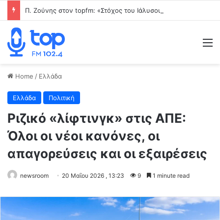
Π. Ζούνης στον topfm: «Στόχος του Ιάλυσου Β’ είναι να δίνει παιχνίδια και πραγματικές ευκαιρίες στα νέα παιδιά» (ηχητικό)
M
Home
/
Ελλάδα
Ελλάδα
Πολιτική
Ριζικό «λίφτινγκ» στις ΑΠΕ:
Όλοι οι νέοι κανόνες, οι
απαγορεύσεις και οι εξαιρέσεις
newsroom
20 Μαΐου 2026 , 13:23
9
1 minute read