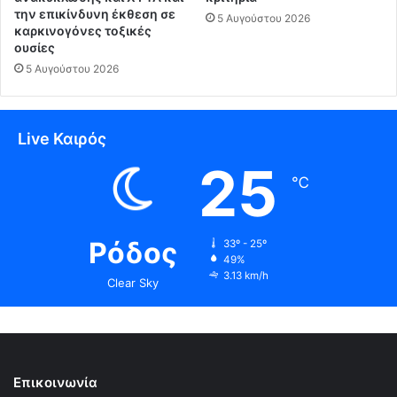
την επικίνδυνη έκθεση σε
5 Αυγούστου 2026
καρκινογόνες τοξικές
ουσίες
5 Αυγούστου 2026
Live Καιρός
25
℃
Ρόδος
33º - 25º
49%
3.13 km/h
Clear Sky
Επικοινωνία