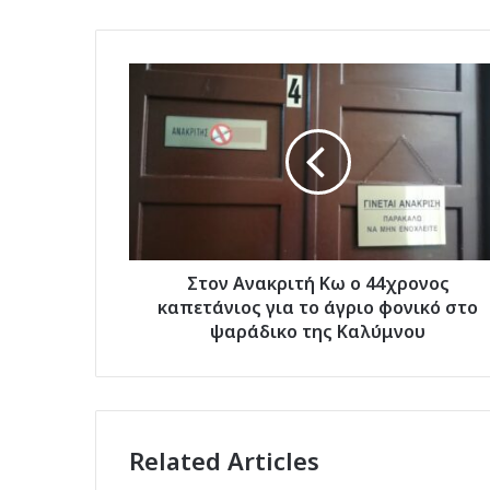
Στον
Ανακριτή
Κω
ο
44χρονος
καπετάνιος
για
το
άγριο
φονικό
Στον Ανακριτή Κω ο 44χρονος
στο
καπετάνιος για το άγριο φονικό στο
ψαράδικο
ψαράδικο της Καλύμνου
της
Καλύμνου
Related Articles