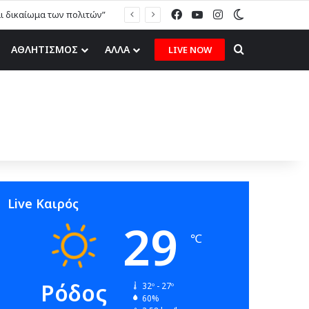
Facebook
YouTube
Instagram
Switch skin
αι δικαίωμα των πολιτών”
Search for
ΑΘΛΗΤΙΣΜΟΣ
ΑΛΛΑ
LIVE NOW
Live Καιρός
29
℃
Ρόδος
32º - 27º
60%