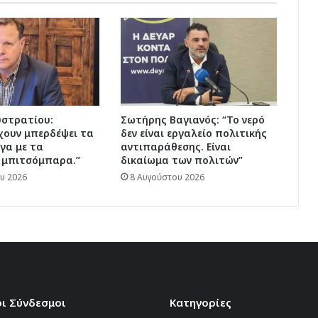
υστρατίου:
Σωτήρης Βαγιανός: “Το νερό
χουν μπερδέψει τα
δεν είναι εργαλείο πολιτικής
γα με τα
αντιπαράθεσης. Είναι
 μπιτσόμπαρα.”
δικαίωμα των πολιτών”
υ 2026
8 Αυγούστου 2026
ι Σύνδεσμοι
Kατηγορίες