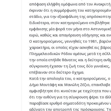
απόφαση ελήφθη ομόφωνα από τον Ανακριτή κ
έκριναν ότι η συμμόρφωση του κατηγορουμένο
στάδιο, για την εξασφάλιση της απρόσκοπτης
Ειδικότερα, στον κατηγορούμενο επιβλήθηκ
εμφάνισης μία φορά τον μήνα στο Αστυνομικ
ευρώ, καθώς και απαγόρευση οδήγησης και ε
Ο κατηγορούμενος, γεννηθείς το 1981, βαρύν
χαρακτήρα, οι οποίες είχαν ασκηθεί εις βάρο
Πλημμελειοδικών Ρόδου αμέσως μετά τη σύλλ
την οποία επήλθε θάνατος και η δεύτερη ανθ
σύγκρουση έχασαν τη ζωή τους δύο γυναίκες, 
επέβαιναν στο δεύτερο όχημα.
Κατά την απολογία του, ο κατηγορούμενος, ο 
Δήμο Μουτάφη και Μανώλη Ζέζιο, επανέλαβε 
αμφισβήτησε ότι κινούταν με ταχύτητα που υ
ότι την ευθύνη για τη σύγκρουση φέρει το άλλ
παραβίασε ερυθρό σηματοδότη προκειμένου 
αδύνατη την αποτροπή της πρόσκρουσης. Την 