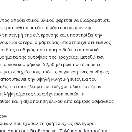
τος αποδεικτικού υλικού φέρεται να διαδραμάτισε,
», η κατάθεση αυτόπτη μάρτυρα γερμανικής
 τη στιγμή της σύγκρουσης και υποστηρίζει την
ου. Ειδικότερα, ο μάρτυρας υποστηρίζει ότι εκείνος
 ίδιος ο οδηγός που σήμερα διώκεται ποινικά.
ευρήματα της αυτοψίας της Τροχαίας, μεταξύ των
ς συνολικού μήκους 52,50 μέτρων που άφησε το
μα, στοιχείο που, υπό τις συγκεκριμένες συνθήκες
αποτυπώνει την υψηλή κινητική ενέργεια του
ηλα, το αποτέλεσμα του ελέγχου αλκοτέστ ήταν
η λήψη αίματος για ανίχνευση ουσιών, η
αθώς και η αξιοποίηση υλικού από κάμερες ασφαλείας
άτων
αικών που έχασαν τη ζωή τους, ως συνήγοροι
 κ.κ. Δημήτρης Βερβέρης και Τηλέμαχος Καμπούρης