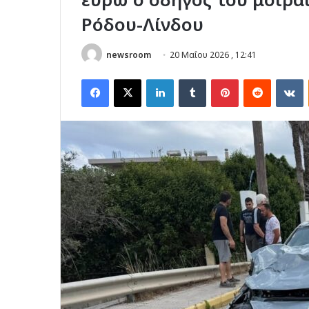
Ρόδου-Λίνδου
newsroom
20 Μαΐου 2026 , 12:41
Facebook
X
LinkedIn
Tumblr
Pinterest
Reddit
V