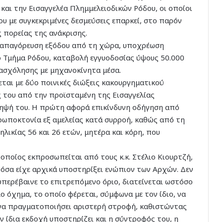
αι την Εισαγγελέα Πλημμελειοδικών Ρόδου, οι οποίοι
υ με συγκεκριμένες δεσμεύσεις επαρκεί, στο παρόν
 πορείας της ανάκρισης.
ε απαγόρευση εξόδου από τη χώρα, υποχρέωση
ό Τμήμα Ρόδου, καταβολή εγγυοδοσίας ύψους 50.000
νασχόλησης με μηχανοκίνητα μέσα.
εται με δύο ποινικές διώξεις κακουργηματικού
ς του από την προϊσταμένη της Εισαγγελίας
ηψή του. Η πρώτη αφορά επικίνδυνη οδήγηση από
ρωποκτονία εξ αμελείας κατά συρροή, καθώς από τη
ηλικίας 56 και 26 ετών, μητέρα και κόρη, που
οποίος εκπροσωπείται από τους κ.κ. Στέλιο Κιουρτζή,
όσα είχε αρχικά υποστηρίξει ενώπιον των Αρχών. Δεν
περέβαινε το επιτρεπόμενο όριο, διατείνεται ωστόσο
ο όχημα, το οποίο φέρεται, σύμφωνα με τον ίδιο, να
να πραγματοποιήσει αριστερή στροφή, καθιστώντας
ίδια εκδοχή υποστηρίζει και η σύντροφός του, η