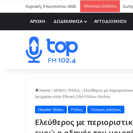
Κυριακή, 9 Αυγούστου 2026
Τελευταίες Ειδήσεις
Σωτήρ
ΑΡΧΙΚΗ
ΔΩΔΕΚΑΝΗΣΑ
ΑΥΤΟΔΙΟΙΚΗΣΗ
Home
/
ΑΙΓΑΙΟ
/
Ρόδος
/
Ελεύθερος με περιοριστικο
τροχαίου στην Εθνική Οδό Ρόδου-Λίνδου
Header Slides
Ρόδος
Τοπικές ειδήσεις
Ελεύθερος με περιοριστικ
ευρώ ο οδηγός του μοιρα