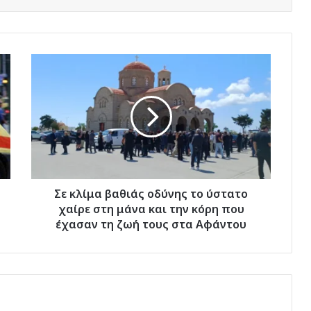
Σε
κλίμα
βαθιάς
οδύνης
το
ύστατο
χαίρε
στη
μάνα
και
Σε κλίμα βαθιάς οδύνης το ύστατο
την
χαίρε στη μάνα και την κόρη που
κόρη
έχασαν τη ζωή τους στα Αφάντου
που
έχασαν
τη
ζωή
τους
στα