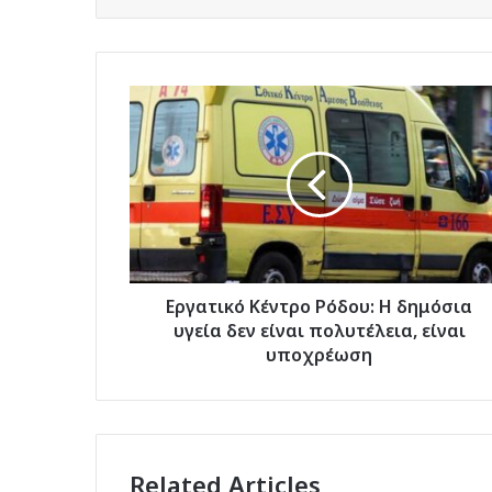
Εργατικό
Κέντρο
Ρόδου:
Η
δημόσια
υγεία
δεν
είναι
πολυτέλεια,
είναι
Εργατικό Κέντρο Ρόδου: Η δημόσια
υποχρέωση
υγεία δεν είναι πολυτέλεια, είναι
υποχρέωση
Related Articles