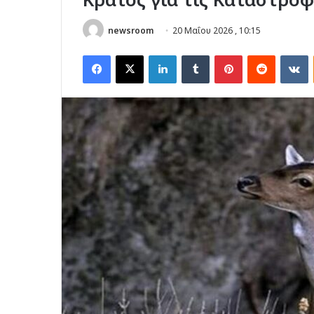
newsroom
20 Μαΐου 2026 , 10:15
Facebook
X
LinkedIn
Tumblr
Pinterest
Reddit
V