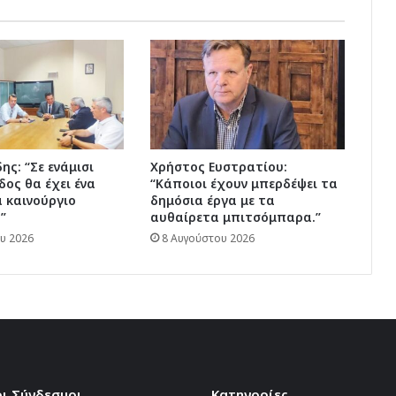
Αφάντου
ης: “Σε ενάμισι
Χρήστος Ευστρατίου:
δος θα έχει ένα
“Κάποιοι έχουν μπερδέψει τα
 καινούργιο
δημόσια έργα με τα
”
αυθαίρετα μπιτσόμπαρα.”
υ 2026
8 Αυγούστου 2026
ι Σύνδεσμοι
Kατηγορίες