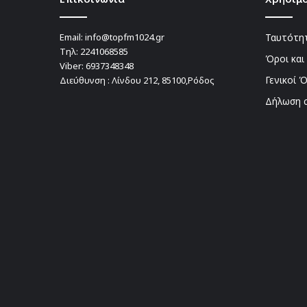
Email:
info@topfm1024.gr
Ταυτότητ
Τηλ:
2241068585
Όροι και
Viber:
6937348348
Γενικοί 
Διεύθυνση : Λίνδου 212, 85100,Ρόδος
Δήλωση 