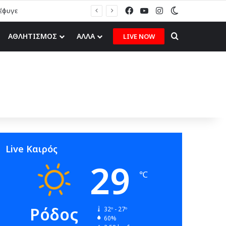
Facebook
YouTube
Instagram
Switch skin
Search for
ΑΘΛΗΤΙΣΜΟΣ
ΑΛΛΑ
LIVE NOW
Live Καιρός
29
℃
Ρόδος
32º - 27º
60%