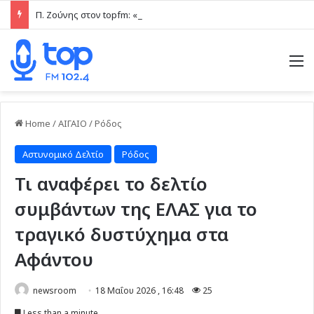
Π. Ζούνης στον topfm: «Στόχος του Ιάλυσου Β’ είναι να δίνει παιχνίδια και πραγματικές ευκαιρίες στα νέα παιδιά» (ηχητικό)
M
Home
/
ΑΙΓΑΙΟ
/
Ρόδος
Αστυνομικό Δελτίο
Ρόδος
Τι αναφέρει το δελτίο
συμβάντων της ΕΛΑΣ για το
τραγικό δυστύχημα στα
Αφάντου
newsroom
18 Μαΐου 2026 , 16:48
25
Less than a minute