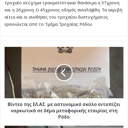
τροχαίο ατύχημα τραυματίστηκαν θανάσιμα η 57χρονη
και η 26χρονη. Ο 45χρονος οδηγός συνελήφθη. Τα ακριβή
αίτια και οι συνθήκες του τροχαίου δυστυχήματος
ερευνώνται από το Τμήμα Τροχαίας Ρόδου.
Βίντεο
της
ΕΛ.ΑΣ.
με
αστυνομικό
σκύλο
εντοπίζει
ναρκωτικά
σε
δέμα
Βίντεο της ΕΛ.ΑΣ. με αστυνομικό σκύλο εντοπίζει
μεταφορικής
ναρκωτικά σε δέμα μεταφορικής εταιρίας στη
εταιρίας
Ρόδο
στη
Ρόδο