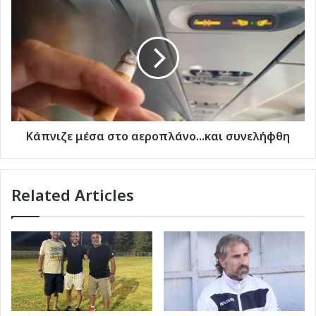
Κάπνιζε
μέσα
στο
αεροπλάνο...και
συνελήφθη
Κάπνιζε μέσα στο αεροπλάνο...και συνελήφθη
Related Articles