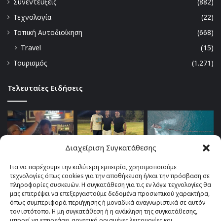
Συνεντεύξεις
(882)
Τεχνολογία
(22)
Τοπική Αυτοδιοίκηση
(668)
Travel
(15)
Τουρισμός
(1.271)
Τελευταίες Ειδήσεις
Διαχείριση Συγκατάθεσης
Για να παρέχουμε την καλύτερη εμπειρία, χρησιμοποιούμε
τεχνολογίες όπως cookies για την αποθήκευση ή/και την πρόσβαση σε
πληροφορίες συσκευών. Η συγκατάθεση για τις εν λόγω τεχνολογίες θα
μας επιτρέψει να επεξεργαστούμε δεδομένα προσωπικού χαρακτήρα,
όπως συμπεριφορά περιήγησης ή μοναδικά αναγνωριστικά σε αυτόν
τον ιστότοπο. Η μη συγκατάθεση ή η ανάκληση της συγκατάθεσης,
μπορεί να επηρεάσει αρνητικά ορισμένες λειτουργίες και