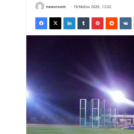
newsroom
18 Μαΐου 2026 , 12:02
Facebook
X
LinkedIn
Tumblr
Pinterest
Reddit
V