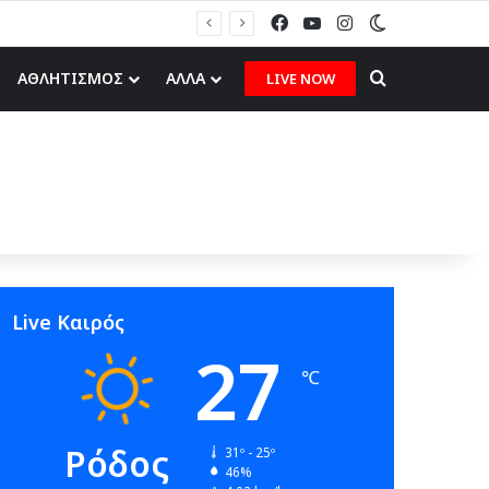
Facebook
YouTube
Instagram
Switch skin
Search for
ΑΘΛΗΤΙΣΜΟΣ
ΑΛΛΑ
LIVE NOW
Live Καιρός
27
℃
Ρόδος
31º - 25º
46%