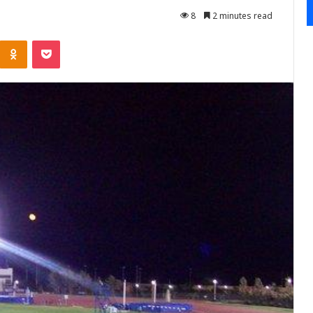
8
2 minutes read
Kontakte
Odnoklassniki
Pocket