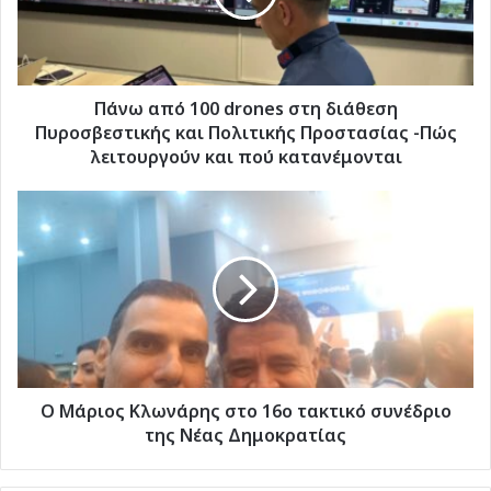
διάθεση
Πυροσβεστικής
και
Πολιτικής
Προστασίας
Πάνω από 100 drones στη διάθεση
-Πώς
Πυροσβεστικής και Πολιτικής Προστασίας -Πώς
λειτουργούν
λειτουργούν και πού κατανέμονται
και
πού
O
κατανέμονται
Μάριος
Κλωνάρης
στο
16ο
τακτικό
συνέδριο
της
Νέας
Δημοκρατίας
O Μάριος Κλωνάρης στο 16ο τακτικό συνέδριο
της Νέας Δημοκρατίας