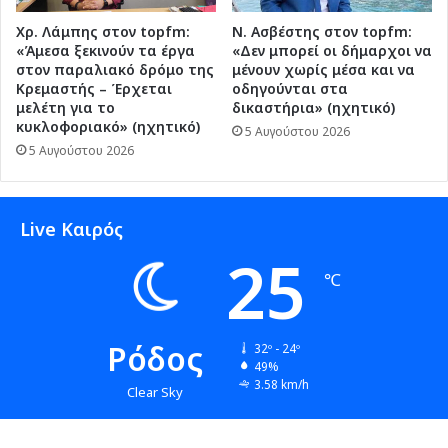
Χρ. Λάμπης στον topfm:
Ν. Ασβέστης στον topfm:
«Άμεσα ξεκινούν τα έργα
«Δεν μπορεί οι δήμαρχοι να
στον παραλιακό δρόμο της
μένουν χωρίς μέσα και να
Κρεμαστής – Έρχεται
οδηγούνται στα
μελέτη για το
δικαστήρια» (ηχητικό)
κυκλοφοριακό» (ηχητικό)
5 Αυγούστου 2026
5 Αυγούστου 2026
Live Καιρός
25
℃
Ρόδος
32º - 24º
49%
3.58 km/h
Clear Sky