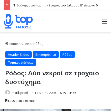
Π. Ζούνης στον topfm: «Στόχος του Ιάλυσου Β’ είναι να δίνει παιχνίδια και πραγματικές ευκαιρίες στα νέα παιδιά» (ηχητικό)
M
Home
/
ΑΙΓΑΙΟ
/
Ρόδος
Header Slides
Επικαιρότητα
Ρόδος
Τοπικές ειδήσεις
Ρόδος: Δύο νεκροί σε τροχαίο
δυστύχημα
marikiprioti
17 Μαΐου 2026 , 18:19
46
Less than a minute