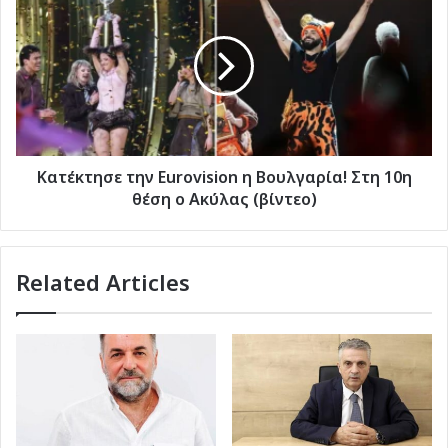
την
Eurovision
η
Βουλγαρία!
Στη
10η
θέση
ο
Ακύλας
Κατέκτησε την Eurovision η Βουλγαρία! Στη 10η
(βίντεο)
θέση ο Ακύλας (βίντεο)
Related Articles