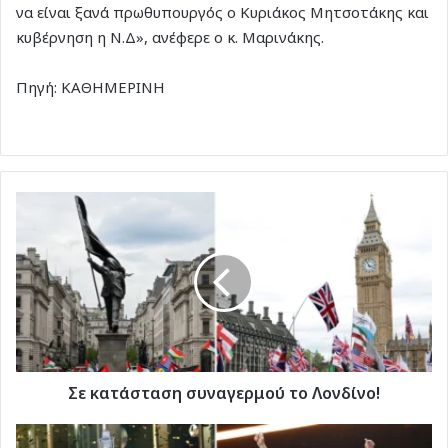
να είναι ξανά πρωθυπουργός ο Κυριάκος Μητσοτάκης και
κυβέρνηση η Ν.Δ», ανέφερε ο κ. Μαρινάκης.
Πηγή: ΚΑΘΗΜΕΡΙΝΗ
Σε
κατάσταση
συναγερμού
το
Λονδίνο!
Σε κατάσταση συναγερμού το Λονδίνο!
Κατέκτησε