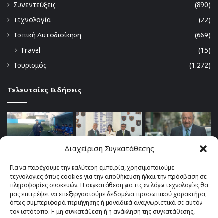
Συνεντεύξεις
(890)
Τεχνολογία
(22)
Τοπική Αυτοδιοίκηση
(669)
Travel
(15)
Τουρισμός
(1.272)
Τελευταίες Ειδήσεις
Διαχείριση Συγκατάθεσης
Για να παρέχουμε την καλύτερη εμπειρία, χρησιμοποιούμε
τεχνολογίες όπως cookies για την αποθήκευση ή/και την πρόσβαση σε
πληροφορίες συσκευών. Η συγκατάθεση για τις εν λόγω τεχνολογίες θα
μας επιτρέψει να επεξεργαστούμε δεδομένα προσωπικού χαρακτήρα,
όπως συμπεριφορά περιήγησης ή μοναδικά αναγνωριστικά σε αυτόν
τον ιστότοπο. Η μη συγκατάθεση ή η ανάκληση της συγκατάθεσης,