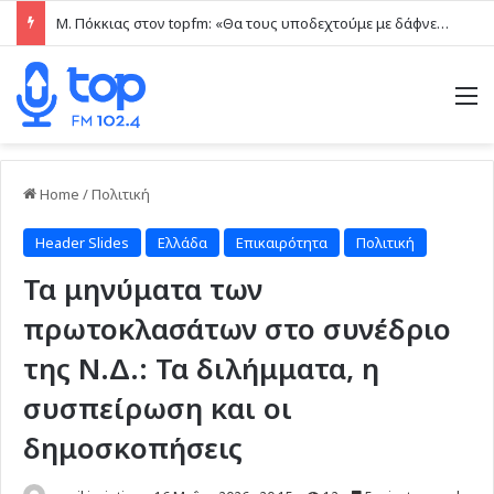
Η απάντηση Ασπράκη μέσω του topfm στην κριτική Κολιάδη: «Η Ρόδος είναι μικρή, όλοι γνωριζόμαστε» (ηχητικό)
M
Home
/
Πολιτική
Header Slides
Ελλάδα
Επικαιρότητα
Πολιτική
Τα μηνύματα των
πρωτοκλασάτων στο συνέδριο
της Ν.Δ.: Τα διλήμματα, η
συσπείρωση και οι
δημοσκοπήσεις