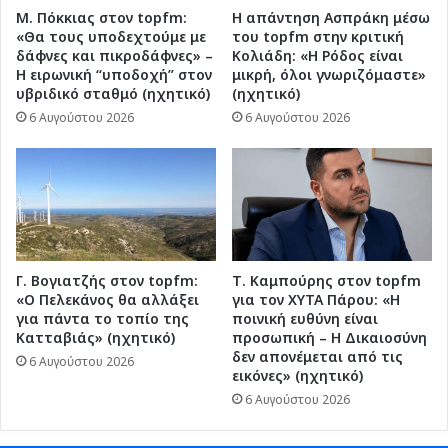
Μ. Πόκκιας στον topfm:
Η απάντηση Ασπράκη μέσω
«Θα τους υποδεχτούμε με
του topfm στην κριτική
δάφνες και πικροδάφνες» –
Κολιάδη: «Η Ρόδος είναι
Η ειρωνική “υποδοχή” στον
μικρή, όλοι γνωριζόμαστε»
υβριδικό σταθμό (ηχητικό)
(ηχητικό)
6 Αυγούστου 2026
6 Αυγούστου 2026
Γ. Βογιατζής στον topfm:
Τ. Καμπούρης στον topfm
«Ο Πελεκάνος θα αλλάξει
για τον ΧΥΤΑ Πάρου: «Η
για πάντα το τοπίο της
ποινική ευθύνη είναι
Κατταβιάς» (ηχητικό)
προσωπική – Η Δικαιοσύνη
δεν απονέμεται από τις
6 Αυγούστου 2026
εικόνες» (ηχητικό)
6 Αυγούστου 2026