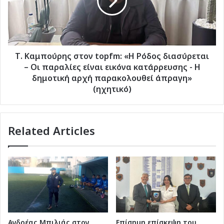
ΜΒ"
«Η
(ηχητικό)
Ρόδος
διασύρεται
–
Οι
παραλίες
Τ. Καμπούρης στον topfm: «Η Ρόδος διασύρεται
είναι
– Οι παραλίες είναι εικόνα κατάρρευσης - Η
εικόνα
δημοτική αρχή παρακολουθεί άπραγη»
κατάρρευσης
(ηχητικό)
-
Η
δημοτική
Related Articles
αρχή
παρακολουθεί
άπραγη»
(ηχητικό)
Ανδρέας Μπιλιάς στον
Επίσημη επίσκεψη του