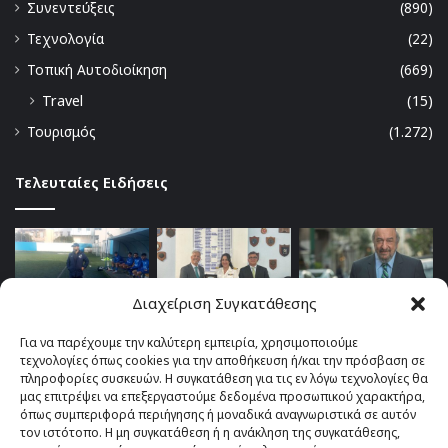
Συνεντεύξεις
(890)
Τεχνολογία
(22)
Τοπική Αυτοδιοίκηση
(669)
Travel
(15)
Τουρισμός
(1.272)
Τελευταίες Ειδήσεις
Διαχείριση Συγκατάθεσης
Για να παρέχουμε την καλύτερη εμπειρία, χρησιμοποιούμε
τεχνολογίες όπως cookies για την αποθήκευση ή/και την πρόσβαση σε
πληροφορίες συσκευών. Η συγκατάθεση για τις εν λόγω τεχνολογίες θα
μας επιτρέψει να επεξεργαστούμε δεδομένα προσωπικού χαρακτήρα,
όπως συμπεριφορά περιήγησης ή μοναδικά αναγνωριστικά σε αυτόν
τον ιστότοπο. Η μη συγκατάθεση ή η ανάκληση της συγκατάθεσης,