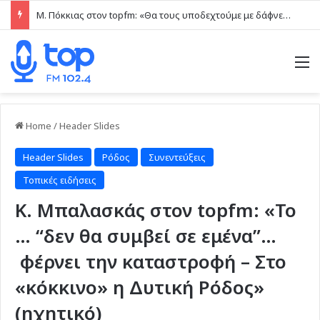
Μ. Πόκκιας στον topfm: «Θα τους υποδεχτούμε με δάφνες και πικροδάφνες» –Η ειρωνική “υποδοχή” στον υβριδικό σταθμό (ηχητικό)
M
Home
/
Header Slides
Header Slides
Ρόδος
Συνεντεύξεις
Τοπικές ειδήσεις
Κ. Μπαλασκάς στον topfm: «Το
… “δεν θα συμβεί σε εμένα”…
φέρνει την καταστροφή – Στο
«κόκκινο» η Δυτική Ρόδος»
(ηχητικό)