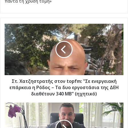
πάντα τη χρυσή τομή»
Στ.
Χατζηστρατής
στον
topfm:
"Σε
ενεργειακή
επάρκεια
η
Ρόδος
–
Στ. Χατζηστρατής στον topfm: "Σε ενεργειακή
Τα
επάρκεια η Ρόδος – Τα δυο εργοστάσια της ΔΕΗ
δυο
διαθέτουν 340 ΜΒ" (ηχητικό)
εργοστάσια
της
Τ.
ΔΕΗ
Καμπούρης
διαθέτουν
στον
340
topfm: