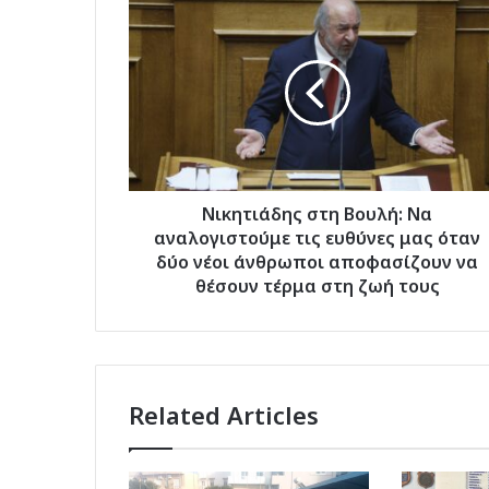
Νικητιάδης
στη
Βουλή:
Να
αναλογιστούμε
τις
ευθύνες
μας
όταν
δύο
Νικητιάδης στη Βουλή: Να
νέοι
αναλογιστούμε τις ευθύνες μας όταν
άνθρωποι
δύο νέοι άνθρωποι αποφασίζουν να
αποφασίζουν
θέσουν τέρμα στη ζωή τους
να
θέσουν
τέρμα
στη
ζωή
Related Articles
τους