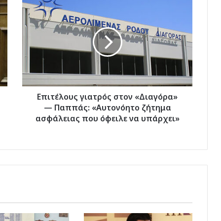
Επιτέλους
γιατρός
στον
«Διαγόρα»
—
Παππάς:
«Αυτονόητο
ζήτημα
ασφάλειας
που
Επιτέλους γιατρός στον «Διαγόρα»
όφειλε
— Παππάς: «Αυτονόητο ζήτημα
να
ασφάλειας που όφειλε να υπάρχει»
υπάρχει»