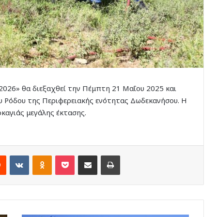
2026» θα διεξαχθεί την Πέμπτη 21 Μαΐου 2025 και
υ Ρόδου της Περιφερειακής ενότητας Δωδεκανήσου. Η
καγιάς μεγάλης έκτασης.
rest
Reddit
VKontakte
Odnoklassniki
Pocket
Share via Email
Print