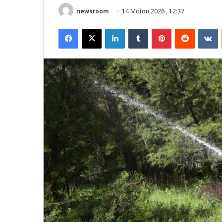
newsroom
14 Μαΐου 2026 , 12:37
Facebook
X
LinkedIn
Tumblr
Pinterest
Reddit
V