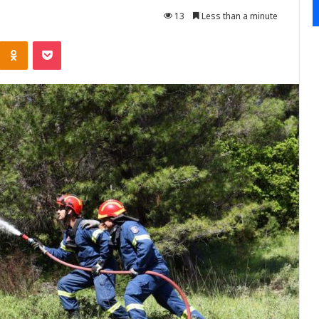
13
Less than a minute
Kontakte
Odnoklassniki
Pocket