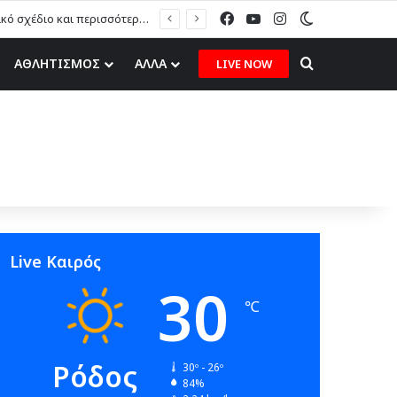
Facebook
YouTube
Instagram
Switch skin
Η. Καραβόλιας στον topfm: «Το ερασιτεχνικό ποδόσφαιρο χρειάζεται στρατηγικό σχέδιο και περισσότερες ευκαιρίες για τα δικά μας παιδιά» (ηχητικό)
Search for
ΑΘΛΗΤΙΣΜΟΣ
ΑΛΛΑ
LIVE NOW
Live Καιρός
30
℃
Ρόδος
30º - 26º
84%