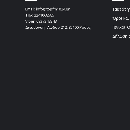
Email:
info@topfm1024.gr
Ταυτότητ
Τηλ:
2241068585
Όροι και
Viber:
6937348348
Γενικοί 
Διεύθυνση : Λίνδου 212, 85100,Ρόδος
Δήλωση 