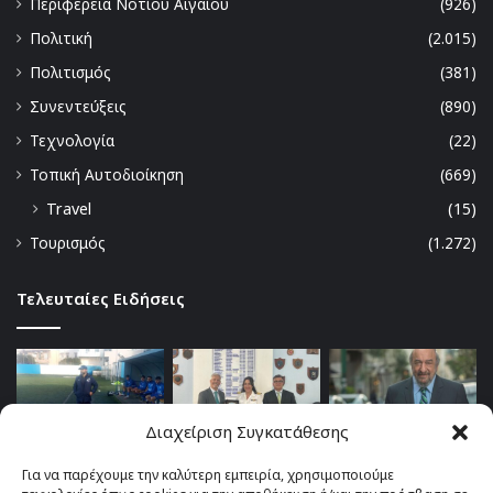
Περιφερεια Νοτίου Αιγαίου
(926)
Πολιτική
(2.015)
Πολιτισμός
(381)
Συνεντεύξεις
(890)
Τεχνολογία
(22)
Τοπική Αυτοδιοίκηση
(669)
Travel
(15)
Τουρισμός
(1.272)
Τελευταίες Ειδήσεις
Διαχείριση Συγκατάθεσης
Για να παρέχουμε την καλύτερη εμπειρία, χρησιμοποιούμε