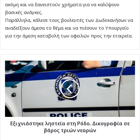
ακόμη και να δανειστούν χρήματα για να καλύψουν
βασικές ανάγκες.
Παράλληλα, κάλεσε τους βουλευτές των Δωδεκανήσων να
αναδείξουν άμεσα το θέμα και να πιέσουν το Υπουργείο
για την άμεση καταβολή των οφειλών προς την εταιρεία.
Εξιχνιάστηκε
ληστεία
στη
Ρόδο.
Δικογραφία
σε
βάρος
τριών
νεαρών
Εξιχνιάστηκε ληστεία στη Ρόδο. Δικογραφία σε
βάρος τριών νεαρών