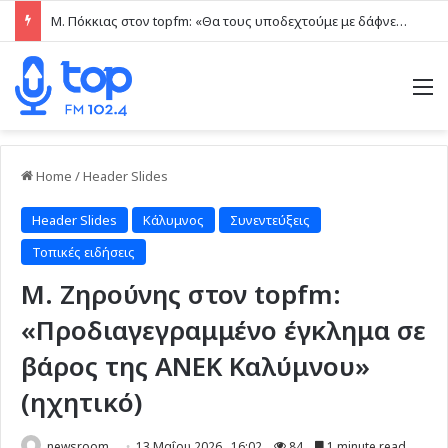
Μ. Πόκκιας στον topfm: «Θα τους υποδεχτούμε με δάφνες και πικροδάφνες» –Η ειρωνική “υποδοχή” στον υβριδικό σταθμό (ηχητικό)
M
Home
/
Header Slides
Header Slides
Κάλυμνος
Συνεντεύξεις
Τοπικές ειδήσεις
Μ. Ζηρούνης στον topfm:
«Προδιαγεγραμμένο έγκλημα σε
βάρος της ΑΝΕΚ Καλύμνου»
(ηχητικό)
newsroom
13 Μαΐου 2026 , 16:02
84
1 minute read