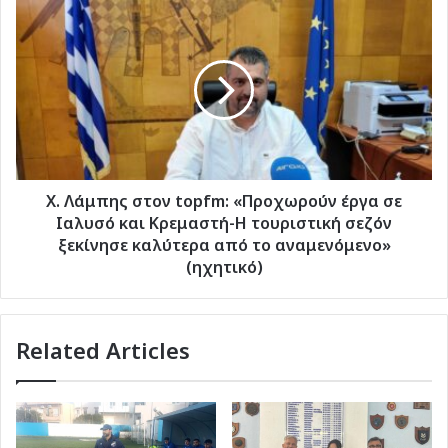
Χ.
Λάμπης
στον
topfm:
«Προχωρούν
έργα
σε
Ιαλυσό
και
Κρεμαστή-
Χ. Λάμπης στον topfm: «Προχωρούν έργα σε
Η
Ιαλυσό και Κρεμαστή-Η τουριστική σεζόν
τουριστική
ξεκίνησε καλύτερα από το αναμενόμενο»
σεζόν
(ηχητικό)
ξεκίνησε
καλύτερα
από
Related Articles
το
αναμενόμενο»
(ηχητικό)