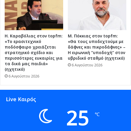
Η. Καραβόλιας στον topfm:
Μ. Πόκκιας στον topfm:
«Το ερασιτεχνικό
«Θα τους υποδεχτούμε με
ποδόσφαιρο χρειάζεται
δάφνες και πικροδάφνες» –
στρατηγικό σχέδιο και
Η ειρωνική “υποδοχή” στον
περισσότερες ευκαιρίες για
υβριδικό σταθμό (ηχητικό)
τα δικά μας παιδιά»
6 Αυγούστου 2026
(ηχητικό)
6 Αυγούστου 2026
Live Καιρός
25
℃