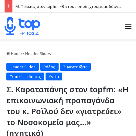
Μ. Πόκκιας στον topfm: «Θα τους υποδεχτούμε με δάφνες και πικροδάφνες» –Η ειρωνική “υποδοχή” στον υβριδικό σταθμό (ηχητικό)
M
Home
/
Header Slides
Header Slides
Ρόδος
Συνεντεύξεις
Τοπικές ειδήσεις
Υγεία
Σ. Καραταπάνης στον topfm: «Η
επικοινωνιακή προπαγάνδα
του κ. Ροϊλού δεν «γιατρεύει»
το Νοσοκομείο μας…»
(ηχητικό)