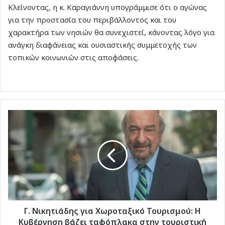
Κλείνοντας, η κ. Καραγιάννη υπογράμμισε ότι ο αγώνας
για την προστασία του περιβάλλοντος και του
χαρακτήρα των νησιών θα συνεχιστεί, κάνοντας λόγο για
ανάγκη διαφάνειας και ουσιαστικής συμμετοχής των
τοπικών κοινωνιών στις αποφάσεις.
Γ.
Νικητιάδης
για
Χωροταξικό
Τουρισμού:
Η
Κυβέρνηση
βάζει
ταφόπλακα
στην
Γ. Νικητιάδης για Χωροταξικό Τουρισμού: Η
τουριστική
Κυβέρνηση βάζει ταφόπλακα στην τουριστική