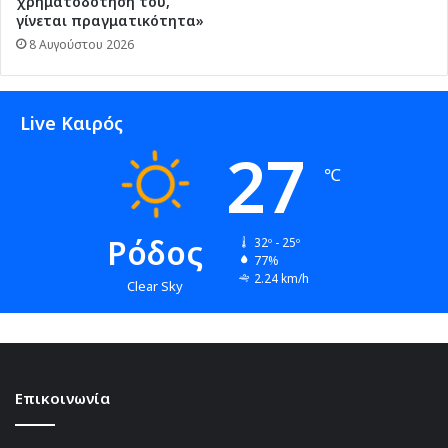
χρηματοδότησή του,
γίνεται πραγματικότητα»
8 Αυγούστου 2026
Live Καιρός
27
℃
Ρόδος
32º - 25º
77%
2.24 km/h
Clear Sky
Επικοινωνία