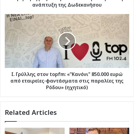
ανάπτυξη
ανάπτυξη της Δωδεκανήσου
της
Δωδεκανήσου
Ι.
Γρύλλης
στον
topfm:
«"Κανόνι"
850.000
ευρώ
από
εταιρείες-
φαντάσματα
Ι. Γρύλλης στον topfm: «"Κανόνι" 850.000 ευρώ
στις
από εταιρείες-φαντάσματα στις παραλίες της
παραλίες
Ρόδου» (ηχητικό)
της
Ρόδου» (ηχητικό)
Related Articles