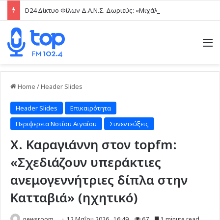
D24 Δίκτυο Φίλων Δ.Α.Ν.Σ. Δωριεύς: «Μιχάλη, δεν ξεχνάμε – Η βία δεν είναι μαγκιά»
M
Home
/
Header Slides
Header Slides
Επικαιρότητα
Περιφερεια Νοτίου Αιγαίου
Συνεντεύξεις
Χ. Καραγιάννη στον topfm:
«Σχεδιάζουν υπεράκτιες
ανεμογεννήτριες δίπλα στην
Κατταβιά» (ηχητικό)
newsroom
12 Μαΐου 2026 , 16:49
67
1 minute read