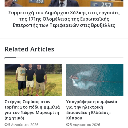
όχι
Ολομέλειας
λιγότερη»
της
Συμμετοχή του Δημάρχου Χάλκης στις εργασίες
Ευρωπαϊκής
της 171ης Ολομέλειας της Ευρωπαϊκής
Επιτροπής
Επιτροπής των Περιφερειών στις Βρυξέλλες
των
Περιφερειών
στις
Related Articles
Βρυξέλλες
Στέργος Σαρίκας στον
Υπογράφηκε η συμφωνία
topfm: Στο πόδι η Διμυλιά
για την ηλεκτρική
για τον Γιώργο Μαργαρίτη
διασύνδεση Ελλάδας–
(ηχητικό)
Κύπρου
5 Αυγούστου 2026
5 Αυγούστου 2026