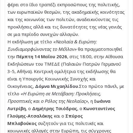
φέρει στο ίδιο τραπέζι εκπροσώπους της πολιτικής,
των ευρωπαϊκών θεσμών, της ακαδημαϊκής κοινότητας
και της κοινωνίας των πολιτών, αναδεικνύοντας τις
προκλήσεις αλλά και τις δυνατότητες της νέας γενιάς
σε μια περίοδο συνεχών αλλαγών.
Η εκδήλωση με τίτλο
«Νεολαία & Ευρώπη:
Συνδιαμορφώνοντας το Μέλλον»
θα πραγματοποιηθεί
την
Πέμπτη 14 Μαΐου 2026
, στις 18:00, στην Αίθουσα
Εκδηλώσεων του ΤΜΕΔΕ (Παλαιών Πατρών Γερμανού
3-5, Αθήνα). Κεντρική ομιλήτρια της εκδήλωσης θα
είναι η Υπουργός Κοινωνικής Συνοχής και
Οικογένειας,
Δόμνα Μιχαηλίδου
.Στο πρώτο πάνελ, με
τίτλο
«Η Ευρώπη σε Μετάβαση: Προκλήσεις,
Προοπτικές και ο Ρόλος της Νεολαίας»
, η
Ιωάννα
Λυτρίβη
, ο
Δημήτρης Τσιόδρας
, ο
Κωνσταντίνος
Γλούμης-Ατσαλάκης
και ο
Σπύρος
Μπλαβούκος
συζητούν για τις πολιτικές και
κοινωνικές αλλαγές στην Ευρώπη, τις σύγχρονες