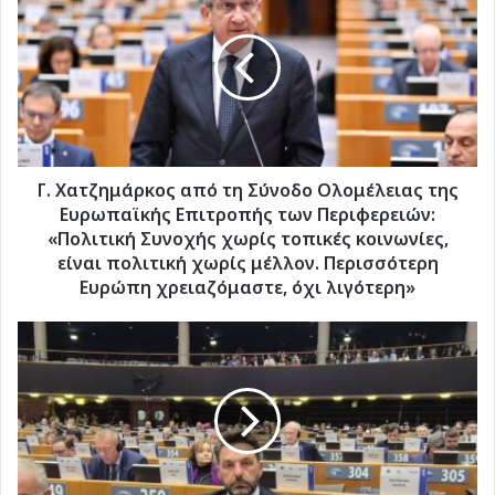
Χατζημάρκος
από
τη
Σύνοδο
Ολομέλειας
της
Ευρωπαϊκής
Επιτροπής
των
Γ. Χατζημάρκος από τη Σύνοδο Ολομέλειας της
Περιφερειών:
Ευρωπαϊκής Επιτροπής των Περιφερειών:
«Πολιτική
«Πολιτική Συνοχής χωρίς τοπικές κοινωνίες,
Συνοχής
είναι πολιτική χωρίς μέλλον. Περισσότερη
χωρίς
Ευρώπη χρειαζόμαστε, όχι λιγότερη»
τοπικές
κοινωνίες,
Συμμετοχή
είναι
του
πολιτική
Δημάρχου
χωρίς
Χάλκης
μέλλον.
στις
Περισσότερη
εργασίες
Ευρώπη
της
χρειαζόμαστε,
171ης