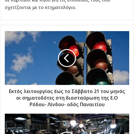
σχετίζονται με το κτηματολόγιο.
Eκτός
λειτουργίας
έως
το
Σάββατο
21
του
μηνός
οι
σηματοδότες
Eκτός λειτουργίας έως το Σάββατο 21 του μηνός
στη
οι σηματοδότες στη διασταύρωση της Ε.Ο
διασταύρωση
Ρόδου- Λίνδου- οδός Παναιτίου
της
Ε.Ο
Τι
Ρόδου-
να
Λίνδου-
προσέχουν