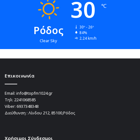
30
℃
Ρόδος
30º - 26º
84%
2.24 km/h
Clear Sky
Επικοινωνία
Email:
info@topfm1024.gr
Τηλ:
2241068585
Viber:
6937348348
Διεύθυνση : Λίνδου 212, 85100,Ρόδος
Χρήσιμοι Σύνδεσμοι