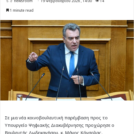
newsroom
19 Φεβρουαρίου 2026 , 14:00
14
1 minute read
Σε μια νέα κοινοβουλευτική παρέμβαση προς το
Υπουργείο Ψηφιακής Διακυβέρνησης προχώρησε ο
Βουλευτής Δωδεκανήσου, κ. Μάνος Κόνσολας,