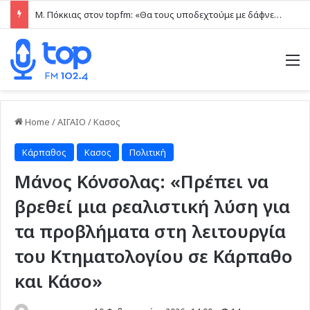
Μ. Πόκκιας στον topfm: «Θα τους υποδεχτούμε με δάφνες και πικροδάφνες» –Η ειρωνική “υποδοχή” στον υβριδικό σταθμό (ηχητικό)
M
Home
/
ΑΙΓΑΙΟ
/
Κασος
Κάρπαθος
Κασος
Πολιτική
Μάνος Κόνσολας: «Πρέπει να
βρεθεί μια ρεαλιστική λύση για
τα προβλήματα στη λειτουργία
του Κτηματολογίου σε Κάρπαθο
και Κάσο»