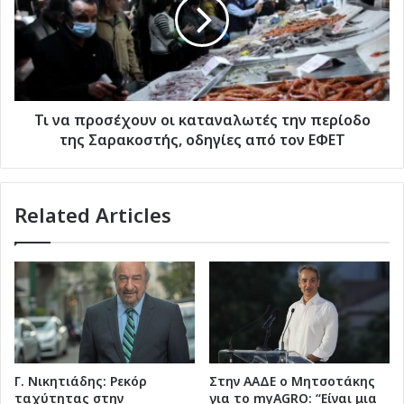
οδός
οι
Παναιτίου
καταναλωτές
την
περίοδο
της
Σαρακοστής,
οδηγίες
Τι να προσέχουν οι καταναλωτές την περίοδο
από
της Σαρακοστής, οδηγίες από τον ΕΦΕΤ
τον
ΕΦΕΤ
Related Articles
Γ. Νικητιάδης: Ρεκόρ
Στην ΑΑΔΕ ο Μητσοτάκης
ταχύτητας στην
για το myAGRO: “Είναι μια