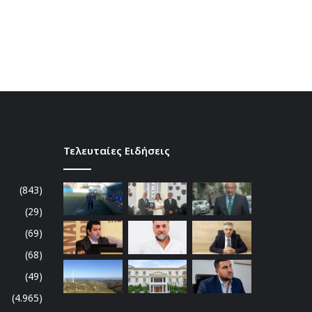
Τελευταίες Ειδήσεις
(843)
(29)
(69)
(68)
(49)
(4.965)