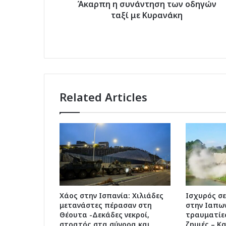
Άκαρπη η συνάντηση των οδηγών
ταξί με Κυρανάκη
Related Articles
Χάος στην Ισπανία: Χιλιάδες
Ισχυρός σε
μετανάστες πέρασαν στη
στην Ιαπων
Θέουτα -Δεκάδες νεκροί,
τραυματίε
στρατός στα σύνορα και
ζημιές – Κ