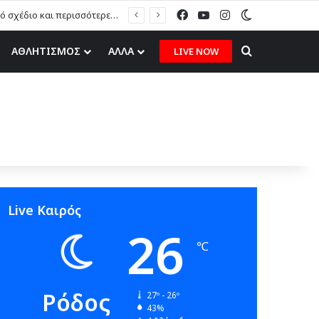
Facebook
YouTube
Instagram
Switch skin
Η. Καραβόλιας στον topfm: «Το ερασιτεχνικό ποδόσφαιρο χρειάζεται στρατηγικό σχέδιο και περισσότερες ευκαιρίες για τα δικά μας παιδιά» (ηχητικό)
Search for
ΑΘΛΗΤΙΣΜΟΣ
ΑΛΛΑ
LIVE NOW
Live Καιρός
26
℃
Ρόδος
27º - 26º
43%