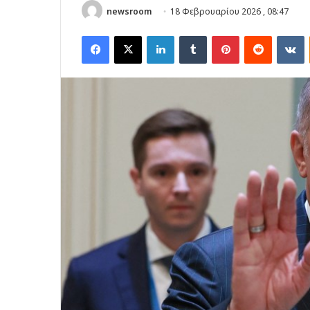
newsroom
18 Φεβρουαρίου 2026 , 08:47
Facebook
X
LinkedIn
Tumblr
Pinterest
Reddit
V