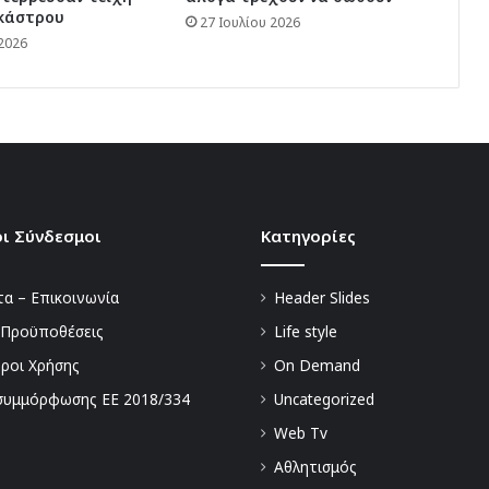
 κάστρου
27 Ιουλίου 2026
 2026
ι Σύνδεσμοι
Kατηγορίες
α – Επικοινωνία
Header Slides
 Προϋποθέσεις
Life style
Όροι Χρήσης
On Demand
συμμόρφωσης ΕΕ 2018/334
Uncategorized
Web Tv
Αθλητισμός