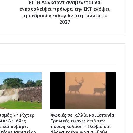
ενόψει
FT: Η Λαγκάρντ αναμένεται να
προεδρικών
εγκαταλείψει πρόωρα την ΕΚΤ ενόψει
εκλογών
προεδρικών εκλογών στη Γαλλία το
στη
2027
Γαλλία
το
2027
ισμός 7,1 Ρίχτερ
Φωτιές σε Γαλλία και Ισπανία:
ία: Δεκάδες
Τραγικές εικόνες από την
ς και σοβαρές
πύρινη κόλαση – Ελάφια και
ατέρρευσαν τείχη
άλογα τρέχουν να σωθούν