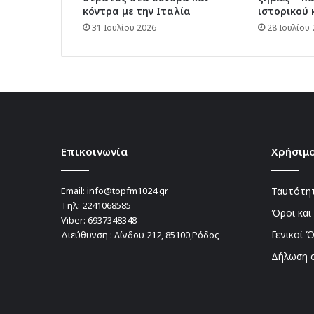
κόντρα με την Ιταλία
ιστορικού
31 Ιουλίου 2026
28 Ιουλίου
Επικοινωνία
Χρήσιμο
Email:
info@topfm1024.gr
Ταυτότητ
Τηλ:
2241068585
Όροι και
Viber:
6937348348
Γενικοί 
Διεύθυνση : Λίνδου 212, 85100,Ρόδος
Δήλωση 