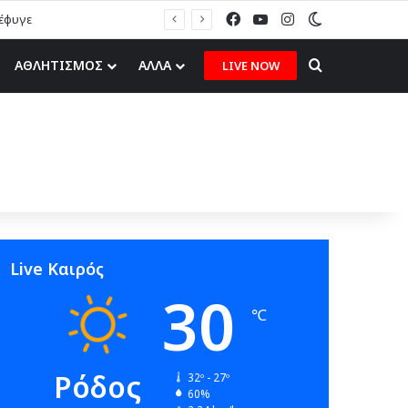
Facebook
YouTube
Instagram
Switch skin
ιέφυγε
Search for
ΑΘΛΗΤΙΣΜΟΣ
ΑΛΛΑ
LIVE NOW
Live Καιρός
30
℃
Ρόδος
32º - 27º
60%