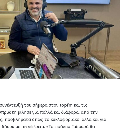
υνέντευξή του σήμερα στον topfm και τις
πριώτη μίλησε για πολλά και διάφορα, από την
εις, προβλήματα όπως το κυκλοφοριακό αλλά και για
ς δήμου με περιφέρεια. «Το φράγμα Γαδουρά θα