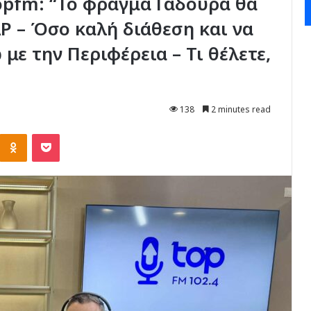
opfm: “Το φράγμα Γαδουρά θα
Ρ – Όσο καλή διάθεση και να
με την Περιφέρεια – Τι θέλετε,
138
2 minutes read
Kontakte
Odnoklassniki
Pocket