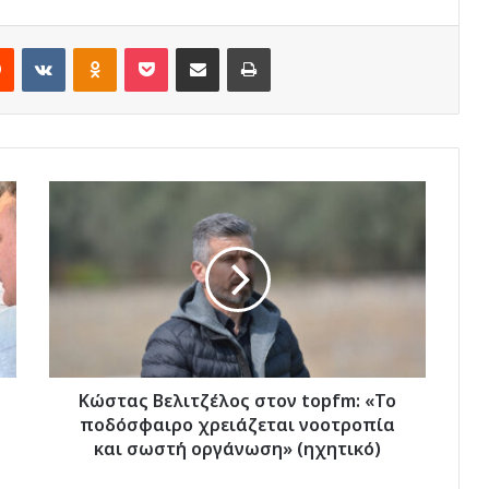
rest
Reddit
VKontakte
Odnoklassniki
Pocket
Share via Email
Print
Κώστας
Βελιτζέλος
στον
topfm:
«Το
ποδόσφαιρο
χρειάζεται
νοοτροπία
και
σωστή
Κώστας Βελιτζέλος στον topfm: «Το
οργάνωση»
ποδόσφαιρο χρειάζεται νοοτροπία
(ηχητικό)
και σωστή οργάνωση» (ηχητικό)