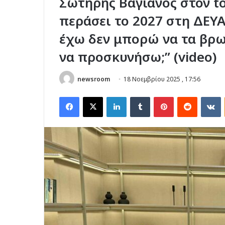
Σωτήρης Βαγιανός στον t
περάσει το 2027 στη ΔΕΥΑ
έχω δεν μπορώ να τα βρω 
να προσκυνήσω;” (video)
newsroom
18 Νοεμβρίου 2025 , 17:56
Facebook
X
LinkedIn
Tumblr
Pinterest
Reddit
V