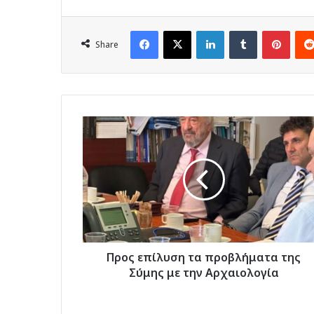
Facebook
X
LinkedIn
Tumblr
Pinte
Share
Προς
επίλυση
τα
προβλήματα
της
Σύμης
με
την
Αρχαιολογία
Προς επίλυση τα προβλήματα της
Σύμης με την Αρχαιολογία