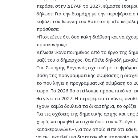
περάσει στην ΔΕΥΑΡ το 2027, είμαστε έτοιμο
δήλωσε. Για την διαμάχη με την περιφέρεια ο
κεφάλι του Ιωάννη του Βαπτιστή: «Το κεφάλι μ
πρόσθεσε:
«Πιστεύετε ότι όσο καλή διάθεση και να έχουμ
προσκυνήσω;»
Δήλωσε ικανοποιημένος από το έργο της δημο
μαζί του ο δήμαρχος, θα ήθελε δηλαδή μεγαλ
Ο κ. Σωτήρης Βαγιανός σχετικά με το φράγμα
βάση της προγραμματικής σύμβασης η διαχείρ
το που λήγει η προγραμματική σύμβαση το 20
τώρα. Το 2026 θα στείλουμε προσωπικό να εκπ
θα γίνει το 2027. Η περιφέρεια τι κάνει, αναθέ
έχουν καμία δουλειά τα δικαστήρια, το ορίζε
Για τις σχέσεις της δημοτικής αρχής και της
χωρίς να αρνηθεί να σχολιάσει τον κ. Στάγκα -
κατακεραυνώνει- για τον οποίο είπε ότι κάνει
να πω, εκτελεί μια διατεταγμένη υπηρεσία, κά