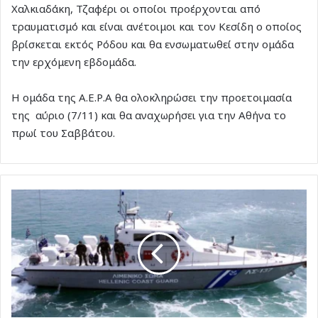
Χαλκιαδάκη, Τζαφέρι οι οποίοι προέρχονται από
τραυματισμό και είναι ανέτοιμοι και τον Κεσίδη ο οποίος
βρίσκεται εκτός Ρόδου και θα ενσωματωθεί στην ομάδα
την ερχόμενη εβδομάδα.
Η ομάδα της Α.Ε.Ρ.Α θα ολοκληρώσει την προετοιμασία
της αύριο (7/11) και θα αναχωρήσει για την Αθήνα το
πρωί του Σαββάτου.
Καταδίωξη
σκάφους
που
εμπλέκεται
σε
παράνομες
μεταφορές
μεταναστών
στη