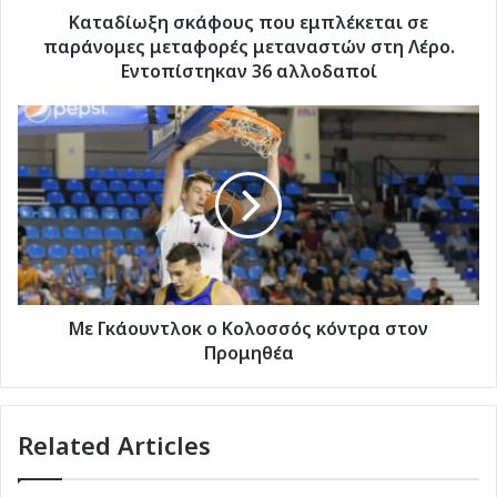
Λέρο.
Καταδίωξη σκάφους που εμπλέκεται σε
Εντοπίστηκαν
παράνομες μεταφορές μεταναστών στη Λέρο.
36
Εντοπίστηκαν 36 αλλοδαποί
αλλοδαποί
Με
Γκάουντλοκ
ο
Κολοσσός
κόντρα
στον
Προμηθέα
Με Γκάουντλοκ ο Κολοσσός κόντρα στον
Προμηθέα
Related Articles