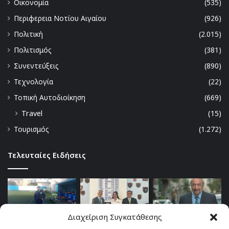
Οικονομία
(535)
Περιφερεια Νοτίου Αιγαίου
(926)
Πολιτική
(2.015)
Πολιτισμός
(381)
Συνεντεύξεις
(890)
Τεχνολογία
(22)
Τοπική Αυτοδιοίκηση
(669)
Travel
(15)
Τουρισμός
(1.272)
Τελευταίες Ειδήσεις
Διαχείριση Συγκατάθεσης