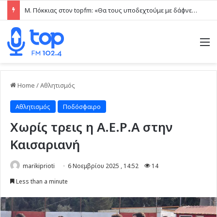
Μ. Πόκκιας στον topfm: «Θα τους υποδεχτούμε με δάφνες και πικροδάφνες» –Η ειρωνική “υποδοχή” στον υβριδικό σταθμό (ηχητικό)
M
Home
/
Αθλητισμός
Αθλητισμός
Ποδόσφαιρο
Χωρίς τρεις η Α.Ε.Ρ.Α στην
Καισαριανή
marikiprioti
6 Νοεμβρίου 2025 , 14:52
14
Less than a minute