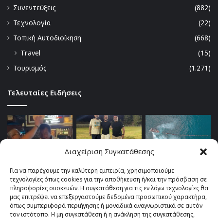
Συνεντεύξεις
(882)
Τεχνολογία
(22)
Τοπική Αυτοδιοίκηση
(668)
Travel
(15)
Τουρισμός
(1.271)
Τελευταίες Ειδήσεις
Διαχείριση Συγκατάθεσης
Για να παρέχουμε την καλύτερη εμπειρία, χρησιμοποιούμε
τεχνολογίες όπως cookies για την αποθήκευση ή/και την πρόσβαση σε
πληροφορίες συσκευών. Η συγκατάθεση για τις εν λόγω τεχνολογίες θα
μας επιτρέψει να επεξεργαστούμε δεδομένα προσωπικού χαρακτήρα,
όπως συμπεριφορά περιήγησης ή μοναδικά αναγνωριστικά σε αυτόν
τον ιστότοπο. Η μη συγκατάθεση ή η ανάκληση της συγκατάθεσης,