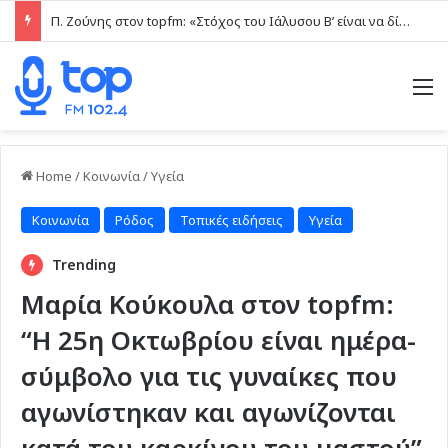
Π. Ζούνης στον topfm: «Στόχος του Ιάλυσου Β’ είναι να δίνει παιχνίδια και πραγματικές ευκαιρίες στα νέα παιδιά» (ηχητικό)
M
Home
/
Κοινωνία
/
Υγεία
Κοινωνία
Ρόδος
Τοπικές ειδήσεις
Υγεία
Trending
Μαρία Κούκουλα στον topfm:
“Η 25η Οκτωβρίου είναι ημέρα-
σύμβολο για τις γυναίκες που
αγωνίστηκαν και αγωνίζονται