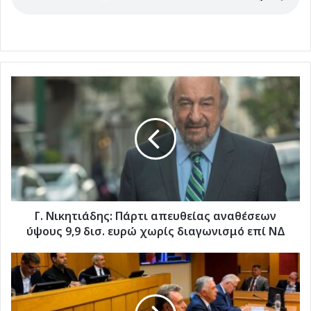
Γ.
Νικητιάδης:
Πάρτι
απευθείας
αναθέσεων
ύψους
9,9
δισ.
ευρώ
χωρίς
Γ. Νικητιάδης: Πάρτι απευθείας αναθέσεων
διαγωνισμό
ύψους 9,9 δισ. ευρώ χωρίς διαγωνισμό επί ΝΔ
επί
ΝΔ
Παρέμβαση
του
Βουλευτή
Δωδεκανήσου