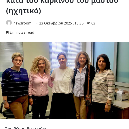
κατά του καρκίνου του μαστού”
(ηχητικό)
newsroom
23 Οκτωβρίου 2025 , 13:38
63
2 minutes read
Της Ρένας Βενιανάκη