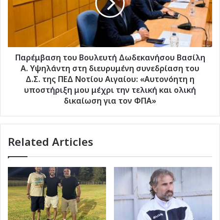
Βασίλη
Α.
Υψηλάντη
στη
διευρυμένη
συνεδρίαση
Παρέμβαση του Βουλευτή Δωδεκανήσου Βασίλη
του
Α. Υψηλάντη στη διευρυμένη συνεδρίαση του
Δ.Σ.
Δ.Σ. της ΠΕΔ Νοτίου Αιγαίου: «Αυτονόητη η
της
υποστήριξη μου μέχρι την τελική και ολική
ΠΕΔ
δικαίωση για τον ΦΠΑ»
Νοτίου
Αιγαίου:
«Αυτονόητη
η
Related Articles
υποστήριξη
μου
μέχρι
την
τελική
και
ολική