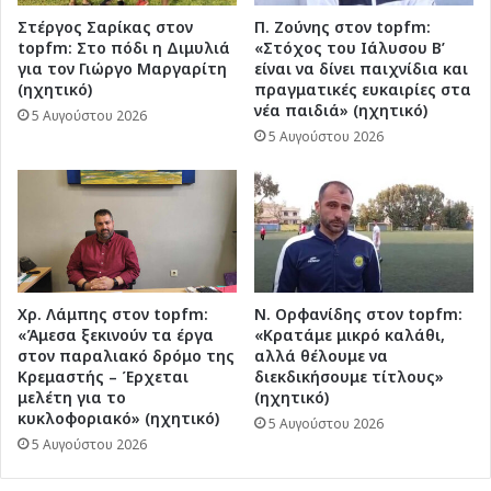
δικαίωση
για
Στέργος Σαρίκας στον
Π. Ζούνης στον topfm:
topfm: Στο πόδι η Διμυλιά
«Στόχος του Ιάλυσου Β’
τον
για τον Γιώργο Μαργαρίτη
είναι να δίνει παιχνίδια και
ΦΠΑ»
(ηχητικό)
πραγματικές ευκαιρίες στα
νέα παιδιά» (ηχητικό)
5 Αυγούστου 2026
5 Αυγούστου 2026
Χρ. Λάμπης στον topfm:
Ν. Ορφανίδης στον topfm:
«Άμεσα ξεκινούν τα έργα
«Κρατάμε μικρό καλάθι,
στον παραλιακό δρόμο της
αλλά θέλουμε να
Κρεμαστής – Έρχεται
διεκδικήσουμε τίτλους»
μελέτη για το
(ηχητικό)
κυκλοφοριακό» (ηχητικό)
5 Αυγούστου 2026
5 Αυγούστου 2026