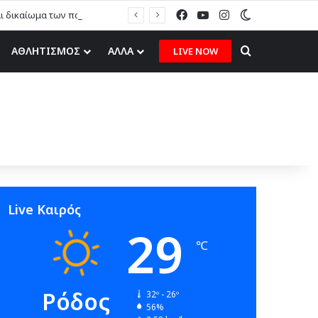
Facebook
YouTube
Instagram
Switch skin
αι δικαίωμα των πολιτών”
Search for
ΑΘΛΗΤΙΣΜΟΣ
ΑΛΛΑ
LIVE NOW
Live Καιρός
29
℃
Ρόδος
32º - 26º
56%