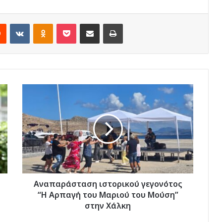
rest
Reddit
VKontakte
Odnoklassniki
Pocket
Share via Email
Print
Αναπαράσταση
ιστορικού
γεγονότος
“Η
Αρπαγή
του
Μαριού
του
Μούση”
στην
Αναπαράσταση ιστορικού γεγονότος
Χάλκη
“Η Αρπαγή του Μαριού του Μούση”
στην Χάλκη