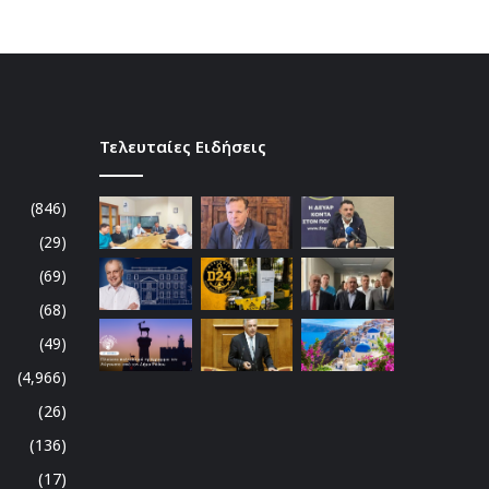
Τελευταίες Ειδήσεις
(846)
(29)
(69)
(68)
(49)
(4,966)
(26)
(136)
(17)