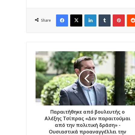
Facebook
X
LinkedIn
Tumblr
Pinte
Share
Παραιτήθηκε
από
βουλευτής
ο
Αλέξης
Τσίπρας
«Δεν
παραιτούμαι
από
την
Παραιτήθηκε από βουλευτής ο
πολιτική
Αλέξης Τσίπρας «Δεν παραιτούμαι
δράση»
από την πολιτική δράση» -
-
Ουσιαστικά προαναγγέλλει την