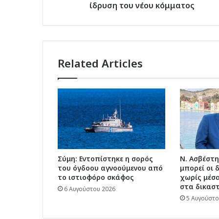
Ουσιαστικά
ίδρυση του νέου κόμματος
προαναγγέλλει
την
ίδρυση
του
νέου
Related Articles
κόμματος
Σύμη: Εντοπίστηκε η σορός
Ν. Ασβέστη
του όγδοου αγνοούμενου από
μπορεί οι 
το ιστιοφόρο σκάφος
χωρίς μέσα
στα δικαστ
6 Αυγούστου 2026
5 Αυγούστο