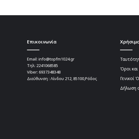
Επικοινωνία
Χρήσιμο
Email:
info@topfm1024.gr
Ταυτότητ
Τηλ:
2241068585
Όροι και
Viber:
6937348348
Γενικοί 
Διεύθυνση : Λίνδου 212, 85100,Ρόδος
Δήλωση 