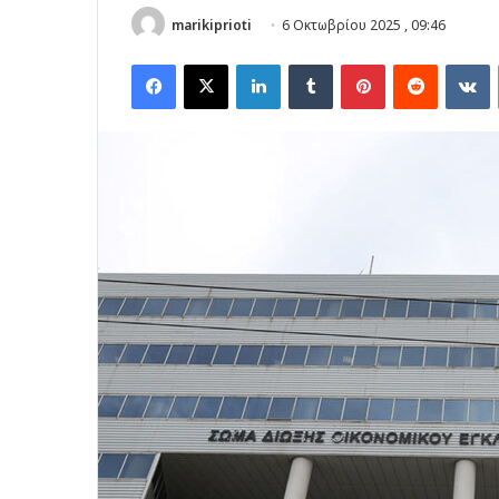
marikiprioti
6 Οκτωβρίου 2025 , 09:46
Facebook
X
LinkedIn
Tumblr
Pinterest
Reddit
V