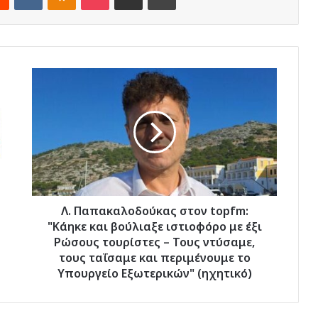
Λ.
Παπακαλοδούκας
στον
topfm:
"Κάηκε
και
βούλιαξε
ιστιοφόρο
με
έξι
Λ. Παπακαλοδούκας στον topfm:
Ρώσους
"Κάηκε και βούλιαξε ιστιοφόρο με έξι
τουρίστες
Ρώσους τουρίστες – Τους ντύσαμε,
–
τους ταΐσαμε και περιμένουμε το
Τους
Υπουργείο Εξωτερικών" (ηχητικό)
ντύσαμε,
τους
ταΐσαμε