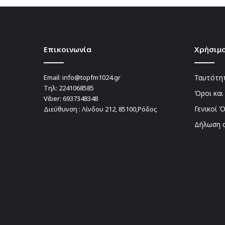
Επικοινωνία
Χρήσιμο
Email:
info@topfm1024.gr
Ταυτότητ
Τηλ:
2241068585
Όροι και
Viber:
6937348348
Γενικοί 
Διεύθυνση : Λίνδου 212, 85100,Ρόδος
Δήλωση 