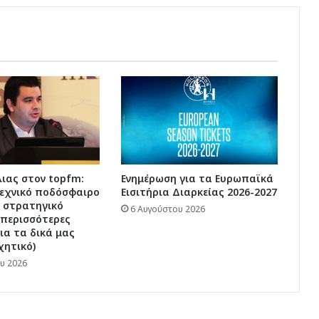
και
περιμένουμε
το
Υπουργείο
Εξωτερικών"
(ηχητικό)
ιας στον topfm:
Ενημέρωση για τα Ευρωπαϊκά
τεχνικό ποδόσφαιρο
Εισιτήρια Διαρκείας 2026-2027
ι στρατηγικό
6 Αυγούστου 2026
 περισσότερες
για τα δικά μας
χητικό)
υ 2026