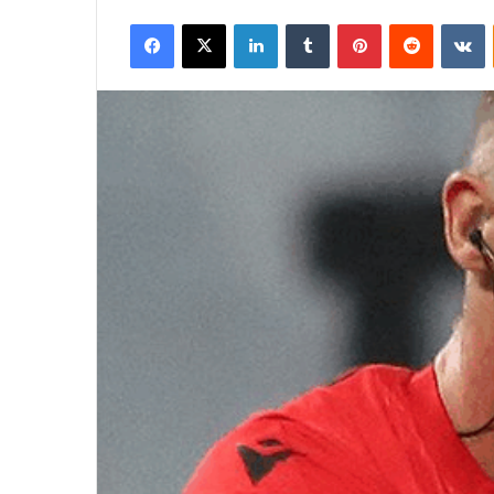
Facebook
X
LinkedIn
Tumblr
Pinterest
Reddit
V