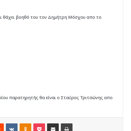
αι θάχει βοηθό του τον Δημήτρη Μόσχου απο το
ρίου παρατηρητής θα είναι ο Σταύρος Τριτσώνης απο
rest
Reddit
VKontakte
Odnoklassniki
Pocket
Share via Email
Print