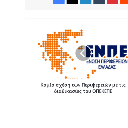
Καμία
σχέση
των
Περιφερειών
με
τις
διαδικασίες
του
ΟΠΕΚΕΠΕ
Καμία σχέση των Περιφερειών με τις
διαδικασίες του ΟΠΕΚΕΠΕ