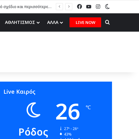
Facebook
YouTube
Instagram
Switch skin
Μ. Πόκκιας στον topfm: «Θα τους υποδεχτούμε με δάφνες και πικροδάφνες» –Η ειρωνική “υποδοχή” στον υβριδικό σταθμό (ηχητικό)
Search for
ΑΘΛΗΤΙΣΜΟΣ
ΑΛΛΑ
LIVE NOW
Live Καιρός
26
℃
Ρόδος
27º - 26º
43%