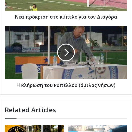
Νέα πρόκριση στο κύπελο για τον Διαγόρα
Η
κλήρωση
του
κυπέλλου
(όμιλος
νήσων)
Η κλήρωση του κυπέλλου (όμιλος νήσων)
Related Articles