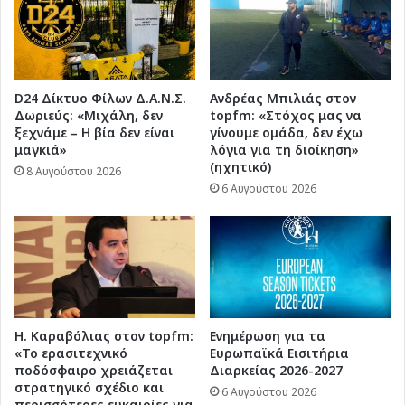
D24 Δίκτυο Φίλων Δ.Α.Ν.Σ.
Ανδρέας Μπιλιάς στον
Δωριεύς: «Μιχάλη, δεν
topfm: «Στόχος μας να
ξεχνάμε – Η βία δεν είναι
γίνουμε ομάδα, δεν έχω
μαγκιά»
λόγια για τη διοίκηση»
(ηχητικό)
8 Αυγούστου 2026
6 Αυγούστου 2026
Η. Καραβόλιας στον topfm:
Ενημέρωση για τα
«Το ερασιτεχνικό
Ευρωπαϊκά Εισιτήρια
ποδόσφαιρο χρειάζεται
Διαρκείας 2026-2027
στρατηγικό σχέδιο και
6 Αυγούστου 2026
περισσότερες ευκαιρίες για