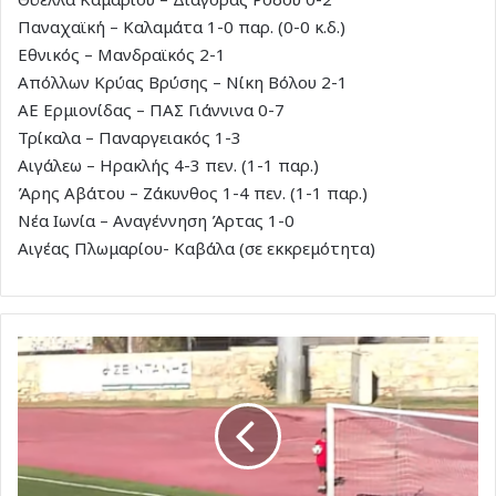
Παναχαϊκή – Καλαμάτα 1-0 παρ. (0-0 κ.δ.)
Εθνικός – Μανδραϊκός 2-1
Απόλλων Κρύας Βρύσης – Νίκη Βόλου 2-1
ΑΕ Ερμιονίδας – ΠΑΣ Γιάννινα 0-7
Τρίκαλα – Παναργειακός 1-3
Αιγάλεω – Ηρακλής 4-3 πεν. (1-1 παρ.)
Άρης Αβάτου – Ζάκυνθος 1-4 πεν. (1-1 παρ.)
Νέα Ιωνία – Αναγέννηση Άρτας 1-0
Αιγέας Πλωμαρίου- Καβάλα (σε εκκρεμότητα)
Νέα
πρόκριση
στο
κύπελο
για
τον
Διαγόρα