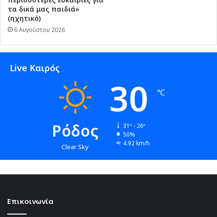
τα δικά μας παιδιά»
(ηχητικό)
6 Αυγούστου 2026
Live Καιρός
30
℃
Ρόδος
31º - 26º
50%
4.92 km/h
Clear Sky
Επικοινωνία