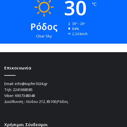
30
℃
Ρόδος
30º - 26º
84%
2.24 km/h
Clear Sky
Επικοινωνία
Email:
info@topfm1024.gr
Τηλ:
2241068585
Viber:
6937348348
Διεύθυνση : Λίνδου 212, 85100,Ρόδος
Χρήσιμοι Σύνδεσμοι