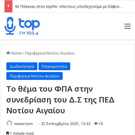
Μ. Πόκκιας στον topfm: «Θα τους υποδεχτούμε με δάφνες και πικροδάφνες» –Η ειρωνική “υποδοχή” στον υβριδικό σταθμό (ηχητικό)
M
Home
/
Περιφερεια Νοτίου Αιγαίου
Δωδεκάνησα
Επικαιρότητα
Περιφερεια Νοτίου Αιγαίου
Tο θέμα του ΦΠΑ στην
συνεδρίαση του Δ.Σ της ΠΕΔ
Νοτίου Αιγαίου
newsroom
25 Σεπτεμβρίου 2025 , 13:42
10
1 minute read