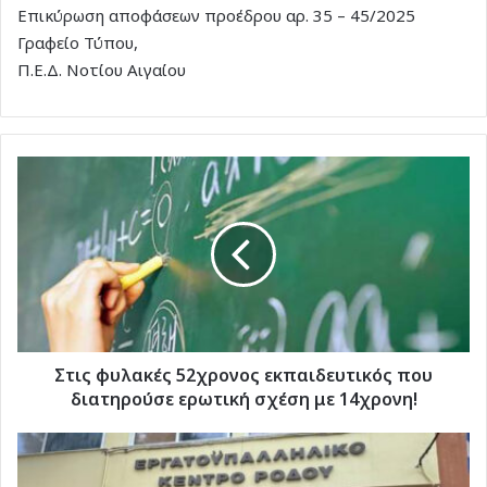
Επικύρωση αποφάσεων προέδρου αρ. 35 – 45/2025
Γραφείο Τύπου,
Π.Ε.Δ. Νοτίου Αιγαίου
Στις
φυλακές
52χρονος
εκπαιδευτικός
που
διατηρούσε
ερωτική
σχέση
με
14χρονη!
Στις φυλακές 52χρονος εκπαιδευτικός που
διατηρούσε ερωτική σχέση με 14χρονη!
Ε.Κ.Ρ:
24ΩΡΗ