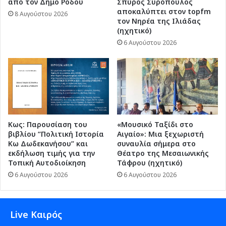
από τον Δήμο Ρόδου
Σπύρος Συρόπουλος
αποκαλύπτει στον topfm
8 Αυγούστου 2026
τον Νηρέα της Ιλιάδας
(ηχητικό)
6 Αυγούστου 2026
Κως: Παρουσίαση του
«Μουσικό Ταξίδι στο
βιβλίου “Πολιτική Ιστορία
Αιγαίο»: Μια ξεχωριστή
Κω Δωδεκανήσου” και
συναυλία σήμερα στο
εκδήλωση τιμής για την
Θέατρο της Μεσαιωνικής
Τοπική Αυτοδιοίκηση
Τάφρου (ηχητικό)
6 Αυγούστου 2026
6 Αυγούστου 2026
Live Καιρός