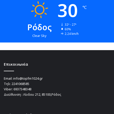
30
℃
Ρόδος
32º - 27º
60%
2.24 km/h
Clear Sky
Επικοινωνία
Email:
info@topfm1024.gr
Τηλ:
2241068585
Viber:
6937348348
Διεύθυνση : Λίνδου 212, 85100,Ρόδος