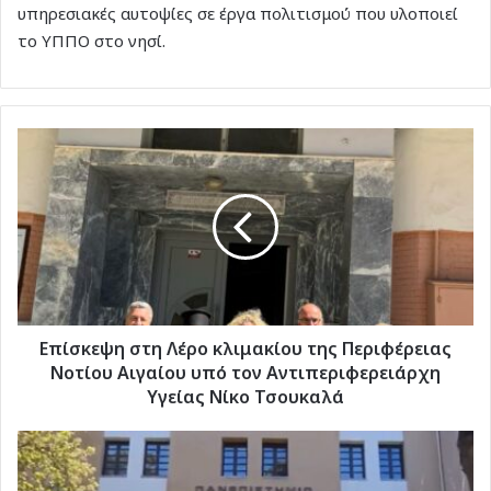
υπηρεσιακές αυτοψίες σε έργα πολιτισμού που υλοποιεί
το ΥΠΠΟ στο νησί.
Επίσκεψη
στη
Λέρο
κλιμακίου
της
Περιφέρειας
Νοτίου
Αιγαίου
υπό
τον
Επίσκεψη στη Λέρο κλιμακίου της Περιφέρειας
Αντιπεριφερειάρχη
Νοτίου Αιγαίου υπό τον Αντιπεριφερειάρχη
Υγείας
Υγείας Νίκο Τσουκαλά
Νίκο
Τσουκαλά
Μεσογειακή
Βραδιά
Ερευνητή