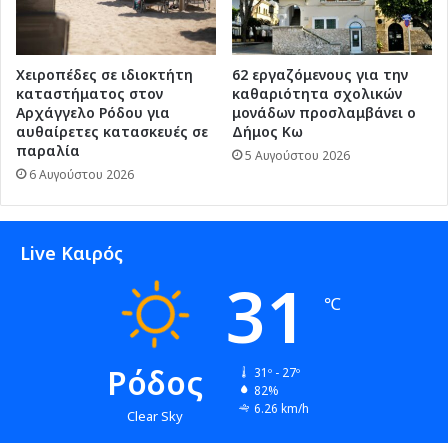
Χειροπέδες σε ιδιοκτήτη
62 εργαζόμενους για την
καταστήματος στον
καθαριότητα σχολικών
Αρχάγγελο Ρόδου για
μονάδων προσλαμβάνει ο
αυθαίρετες κατασκευές σε
Δήμος Κω
παραλία
5 Αυγούστου 2026
6 Αυγούστου 2026
Live Καιρός
31
℃
Ρόδος
31º - 27º
82%
6.26 km/h
Clear Sky