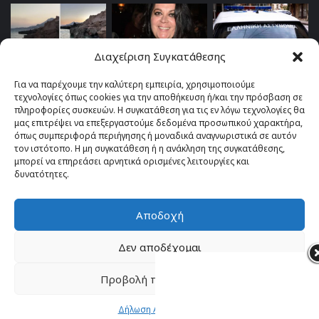
Διαχείριση Συγκατάθεσης
Για να παρέχουμε την καλύτερη εμπειρία, χρησιμοποιούμε
τεχνολογίες όπως cookies για την αποθήκευση ή/και την πρόσβαση σε
πληροφορίες συσκευών. Η συγκατάθεση για τις εν λόγω τεχνολογίες θα
μας επιτρέψει να επεξεργαστούμε δεδομένα προσωπικού χαρακτήρα,
όπως συμπεριφορά περιήγησης ή μοναδικά αναγνωριστικά σε αυτόν
τον ιστότοπο. Η μη συγκατάθεση ή η ανάκληση της συγκατάθεσης,
μπορεί να επηρεάσει αρνητικά ορισμένες λειτουργίες και
δυνατότητες.
Αποδοχή
© Copyright 2026, All Rights Reserved |
TOP fm 102.4
Δεν αποδέχομαι
Facebook
YouTube
Instagram
Προβολή προτιμήσεων
Δήλωση Απορρήτου