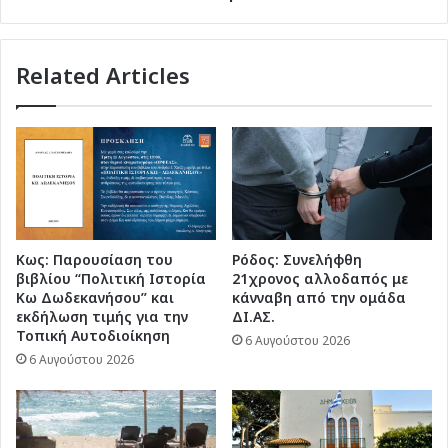
σοβαρή
κατάσταση
ένα
Related Articles
άτομο
Κως: Παρουσίαση του
Ρόδος: Συνελήφθη
βιβλίου “Πολιτική Ιστορία
21χρονος αλλοδαπός με
Κω Δωδεκανήσου” και
κάνναβη από την ομάδα
εκδήλωση τιμής για την
ΔΙ.ΑΣ.
Τοπική Αυτοδιοίκηση
6 Αυγούστου 2026
6 Αυγούστου 2026