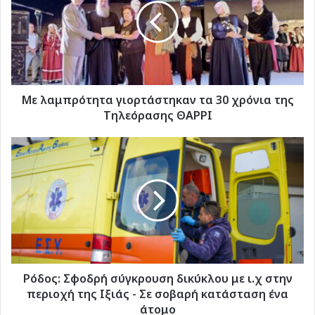
τα
30
χρόνια
της
Τηλεόρασης
ΘΑΡΡΙ
Με λαμπρότητα γιορτάστηκαν τα 30 χρόνια της
Τηλεόρασης ΘΑΡΡΙ
Ρόδος:
Σφοδρή
σύγκρουση
δικύκλου
με
ι.χ
στην
περιοχή
της
Ιξιάς
Ρόδος: Σφοδρή σύγκρουση δικύκλου με ι.χ στην
-
περιοχή της Ιξιάς - Σε σοβαρή κατάσταση ένα
Σε
άτομο