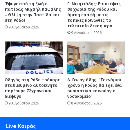
Έφυγε από τη ζωή ο
Γ. Νικητιάδης: Επισκέψεις
πατέρας Μιχαήλ Καψάλης
σε χωριά της Ρόδου και
– Θλίψη στην Παστίδα και
άμεση επαφή με τις
στη Ρόδο!
τοπικές κοινωνίες το
τελευταίο δεκαήμερο
9 Αυγούστου 2026
9 Αυγούστου 2026
Οδηγός στη Ρόδο τράκαρε
Α. Γεωργιάδης: “Σε ενάμισι
σταθμευμένο αυτοκίνητο,
χρόνο η Ρόδος θα έχει ένα
παρέσυρε 72χρονο και
ουσιαστικά καινούργιο
διέφυγε
νοσοκομείο”
9 Αυγούστου 2026
8 Αυγούστου 2026
Live Καιρός