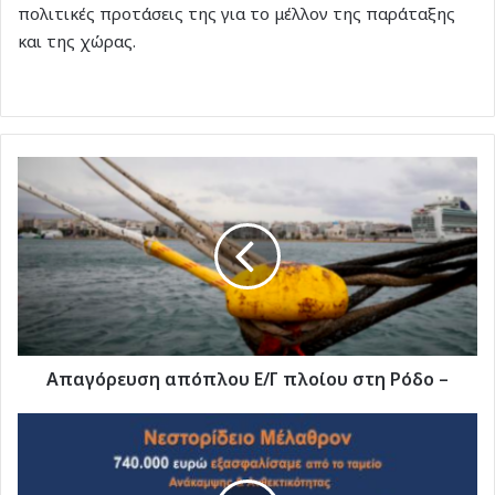
πολιτικές προτάσεις της για το μέλλον της παράταξης
και της χώρας.
Απαγόρευση
απόπλου
Ε/
Γ
πλοίου
στη
Ρόδο
–
Απαγόρευση απόπλου Ε/Γ πλοίου στη Ρόδο –
Aντώνης
Καμπουράκης
"Στηρίξαμε
το