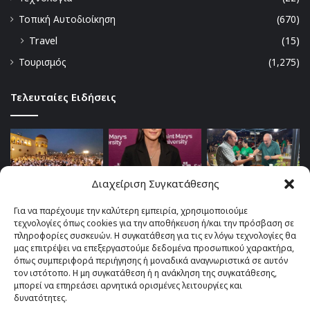
Τοπική Αυτοδιοίκηση
(670)
Travel
(15)
Τουρισμός
(1,275)
Τελευταίες Ειδήσεις
Διαχείριση Συγκατάθεσης
Για να παρέχουμε την καλύτερη εμπειρία, χρησιμοποιούμε
τεχνολογίες όπως cookies για την αποθήκευση ή/και την πρόσβαση σε
πληροφορίες συσκευών. Η συγκατάθεση για τις εν λόγω τεχνολογίες θα
μας επιτρέψει να επεξεργαστούμε δεδομένα προσωπικού χαρακτήρα,
όπως συμπεριφορά περιήγησης ή μοναδικά αναγνωριστικά σε αυτόν
τον ιστότοπο. Η μη συγκατάθεση ή η ανάκληση της συγκατάθεσης,
μπορεί να επηρεάσει αρνητικά ορισμένες λειτουργίες και
δυνατότητες.