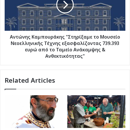
Μουσείο
Νεοελληνικής
Τέχνης
εξασφαλίζοντας
739.393
ευρώ
Aντώνης Καμπουράκης "Στηρίξαμε το Μουσείο
από
Νεοελληνικής Τέχνης εξασφαλίζοντας 739.393
το
ευρώ από το Ταμείο Ανάκαμψης &
Ταμείο
Ανθεκτικότητας"
Ανάκαμψης
&
Ανθεκτικότητας"
Related Articles