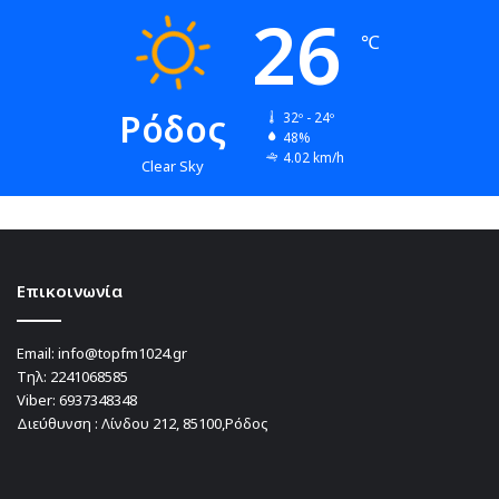
26
℃
Ρόδος
32º - 24º
48%
4.02 km/h
Clear Sky
Επικοινωνία
Email:
info@topfm1024.gr
Τηλ:
2241068585
Viber:
6937348348
Διεύθυνση : Λίνδου 212, 85100,Ρόδος