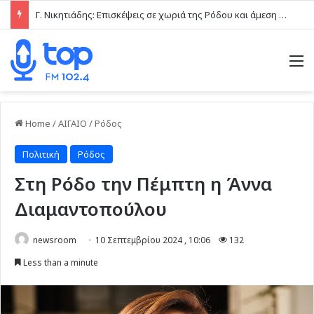
Γ. Νικητιάδης: Επισκέψεις σε χωριά της Ρόδου και άμεση επαφή με τις τοπικές κοινωνίες το τελευταίο δεκαήμερο
M
Home
/
ΑΙΓΑΙΟ
/
Ρόδος
Πολιτική
Ρόδος
Στη Ρόδο την Πέμπτη η Άννα
Διαμαντοπούλου
newsroom
10 Σεπτεμβρίου 2024 , 10:06
132
Less than a minute