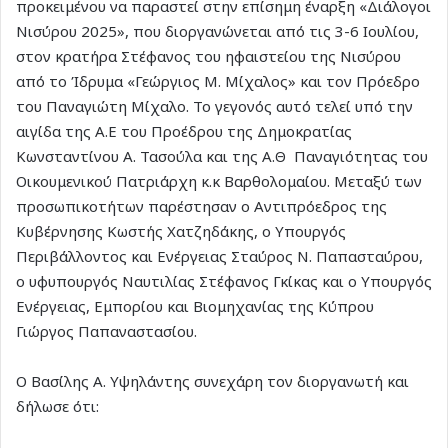
προκειμένου να παραστεί στην επίσημη έναρξη «Διάλογοι
Νισύρου 2025», που διοργανώνεται από τις 3-6 Ιουλίου,
στον κρατήρα Στέφανος του ηφαιστείου της Νισύρου
από το Ίδρυμα «Γεώργιος Μ. Μίχαλος» και τον Πρόεδρο
του Παναγιώτη Μίχαλο. Το γεγονός αυτό τελεί υπό την
αιγίδα της Α.Ε του Προέδρου της Δημοκρατίας
Κωνσταντίνου Α. Τασούλα και της Α.Θ Παναγιότητας του
Οικουμενικού Πατριάρχη κ.κ Βαρθολομαίου. Μεταξύ των
προσωπικοτήτων παρέστησαν ο Αντιπρόεδρος της
Κυβέρνησης Κωστής Χατζηδάκης, ο Υπουργός
Περιβάλλοντος και Ενέργειας Σταύρος Ν. Παπασταύρου,
ο υφυπουργός Ναυτιλίας Στέφανος Γκίκας και ο Υπουργός
Ενέργειας, Εμπορίου και Βιομηχανίας της Κύπρου
Γιώργος Παπαναστασίου.
Ο Βασίλης Α. Υψηλάντης συνεχάρη τον διοργανωτή και
δήλωσε ότι: