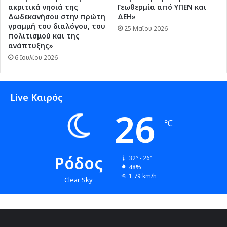
ακριτικά νησιά της
Γεωθερμία από ΥΠΕΝ και
Δωδεκανήσου στην πρώτη
ΔΕΗ»
γραμμή του διαλόγου, του
25 Μαΐου 2026
πολιτισμού και της
ανάπτυξης»
6 Ιουλίου 2026
Live Καιρός
26
℃
Ρόδος
32º - 26º
48%
1.79 km/h
Clear Sky