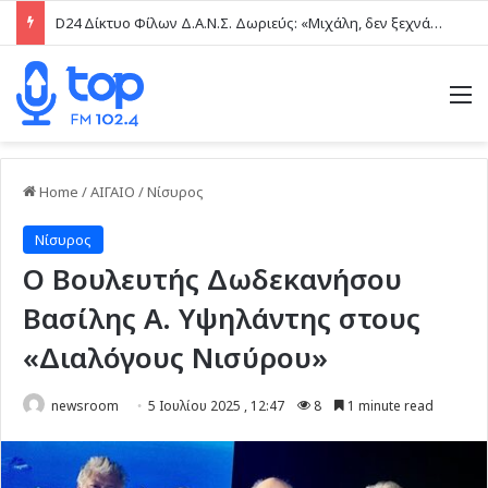
D24 Δίκτυο Φίλων Δ.Α.Ν.Σ. Δωριεύς: «Μιχάλη, δεν ξεχνάμε – Η βία δεν είναι μαγκιά»
M
Home
/
ΑΙΓΑΙΟ
/
Νίσυρος
Νίσυρος
Ο Βουλευτής Δωδεκανήσου
Βασίλης Α. Υψηλάντης στους
«Διαλόγους Νισύρου»
newsroom
5 Ιουλίου 2025 , 12:47
8
1 minute read