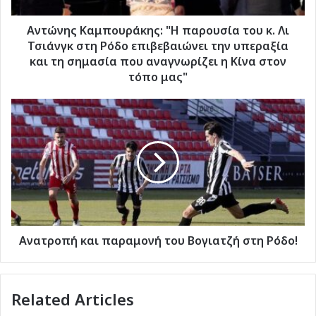
στη
Ρόδο
Αντώνης Καμπουράκης: "Η παρουσία του κ. Λι
επιβεβαιώνει
Τσιάνγκ στη Ρόδο επιβεβαιώνει την υπεραξία
την
και τη σημασία που αναγνωρίζει η Κίνα στον
υπεραξία
τόπο μας"
και
τη
Ανατροπή
σημασία
και
που
παραμονή
αναγνωρίζει
του
η
Βογιατζή
Κίνα
στη
στον
Ρόδο!
τόπο
μας"
Ανατροπή και παραμονή του Βογιατζή στη Ρόδο!
Related Articles