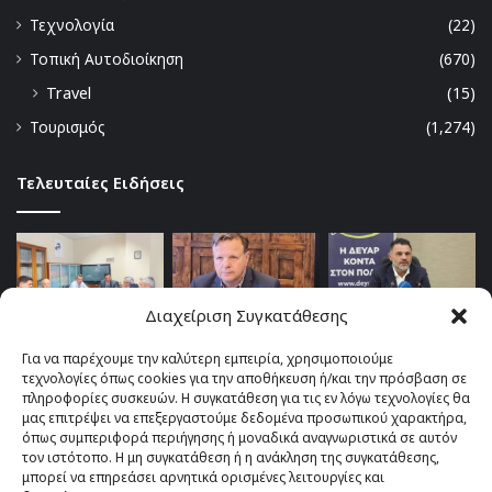
Τεχνολογία
(22)
Τοπική Αυτοδιοίκηση
(670)
Travel
(15)
Τουρισμός
(1,274)
Τελευταίες Ειδήσεις
Διαχείριση Συγκατάθεσης
Για να παρέχουμε την καλύτερη εμπειρία, χρησιμοποιούμε
τεχνολογίες όπως cookies για την αποθήκευση ή/και την πρόσβαση σε
πληροφορίες συσκευών. Η συγκατάθεση για τις εν λόγω τεχνολογίες θα
μας επιτρέψει να επεξεργαστούμε δεδομένα προσωπικού χαρακτήρα,
όπως συμπεριφορά περιήγησης ή μοναδικά αναγνωριστικά σε αυτόν
τον ιστότοπο. Η μη συγκατάθεση ή η ανάκληση της συγκατάθεσης,
μπορεί να επηρεάσει αρνητικά ορισμένες λειτουργίες και