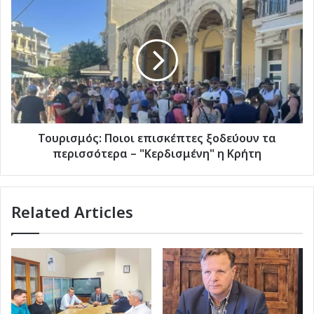
στόχαστρο
Τουρισμός:
(pics)
Ποιοι
επισκέπτες
ξοδεύουν
τα
περισσότερα
–
"Κερδισμένη"
η
Κρήτη
Τουρισμός: Ποιοι επισκέπτες ξοδεύουν τα
περισσότερα – "Κερδισμένη" η Κρήτη
Related Articles