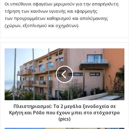
Οι υπεύθυνοι σφαγείων μεριμνούν για την απαρέγκλιτη
τήρηση των κανόνων υγιεινής και εφαρμογής
των προγραμμάτων καθαρισμού και απολύμανσης
(χώρων, εξοπλισμού και οχημάτων).
Πλειστηριασμοί:
Τα
2
μεγάλα
ξενοδοχεία
σε
Κρήτη
και
Ρόδο
που
Πλειστηριασμοί: Τα 2 μεγάλα ξενοδοχεία σε
έχουν
Κρήτη και Ρόδο που έχουν μπει στο στόχαστρο
μπει
(pics)
στο