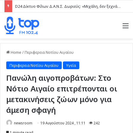
D24 Δίκτυο Φίλων Δ.Α.Ν.Σ. Δωριεύς: «Μιχάλη, δεν ξεχνάμε – Η βία δεν είναι μαγκιά»
M
Home
/
Περιφερεια Νοτίου Αιγαίου
Περιφερεια Νοτίου Αιγαίου
Υγεία
Πανώλη αιγοπροβάτων: Στο
Νότιο Αιγαίο επιτρέπονται οι
μετακινήσεις ζώων μόνο για
άμεση σφαγή
newsroom
19 Αυγούστου 2024 , 11:11
242
1 minute read