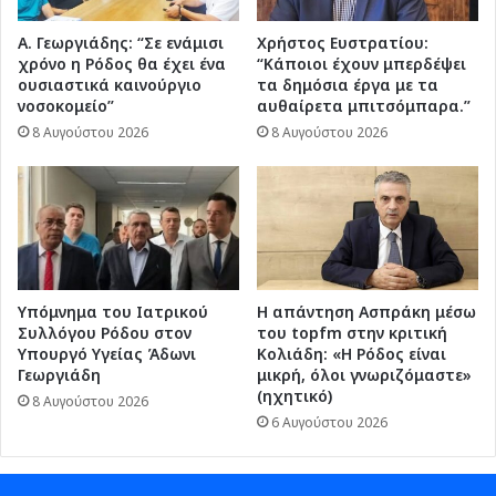
Α. Γεωργιάδης: “Σε ενάμισι
Χρήστος Ευστρατίου:
χρόνο η Ρόδος θα έχει ένα
“Κάποιοι έχουν μπερδέψει
ουσιαστικά καινούργιο
τα δημόσια έργα με τα
νοσοκομείο”
αυθαίρετα μπιτσόμπαρα.”
8 Αυγούστου 2026
8 Αυγούστου 2026
Υπόμνημα του Ιατρικού
Η απάντηση Ασπράκη μέσω
Συλλόγου Ρόδου στον
του topfm στην κριτική
Υπουργό Υγείας Άδωνι
Κολιάδη: «Η Ρόδος είναι
Γεωργιάδη
μικρή, όλοι γνωριζόμαστε»
(ηχητικό)
8 Αυγούστου 2026
6 Αυγούστου 2026