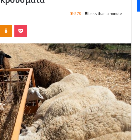
578
Less than a minute
Kontakte
Odnoklassniki
Pocket