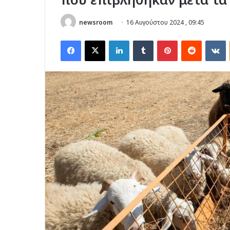
newsroom
16 Αυγούστου 2024 , 09:45
Facebook
X
LinkedIn
Tumblr
Pinterest
Reddit
V