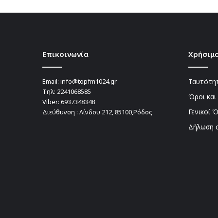
Επικοινωνία
Χρήσιμο
Email:
info@topfm1024.gr
Ταυτότητ
Τηλ:
2241068585
Όροι και
Viber:
6937348348
Γενικοί 
Διεύθυνση : Λίνδου 212, 85100,Ρόδος
Δήλωση 