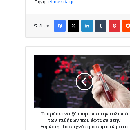
Πηγή:
iefimerida.gr
Facebook
X
LinkedIn
Tumblr
Pinte
Share
Τι
πρέπει
να
ξέρουμε
για
την
ευλογιά
των
πιθήκων
που
Τι πρέπει να ξέρουμε για την ευλογιά
έφτασε
των πιθήκων που έφτασε στην
στην
Ευρώπη: Τα συχνότερα συμπτώματα