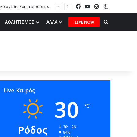
Facebook
YouTube
Instagram
Switch skin
Μ. Πόκκιας στον topfm: «Θα τους υποδεχτούμε με δάφνες και πικροδάφνες» –Η ειρωνική “υποδοχή” στον υβριδικό σταθμό (ηχητικό)
Search for
ΑΘΛΗΤΙΣΜΟΣ
ΑΛΛΑ
LIVE NOW
Live Καιρός
30
℃
Ρόδος
30º - 26º
84%