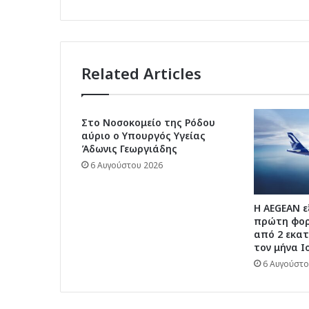
Ευρώπη:
Τα
συχνότερα
συμπτώματα
Related Articles
Στο Νοσοκομείο της Ρόδου
αύριο ο Υπουργός Υγείας
Άδωνις Γεωργιάδης
6 Αυγούστου 2026
Η AEGEAN ε
πρώτη φορ
από 2 εκα
τον μήνα Ι
6 Αυγούστο