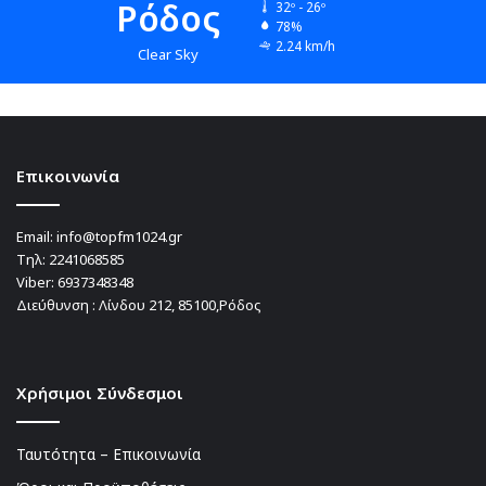
Ρόδος
32º - 26º
78%
2.24 km/h
Clear Sky
Επικοινωνία
Email:
info@topfm1024.gr
Τηλ:
2241068585
Viber:
6937348348
Διεύθυνση : Λίνδου 212, 85100,Ρόδος
Χρήσιμοι Σύνδεσμοι
Ταυτότητα – Επικοινωνία