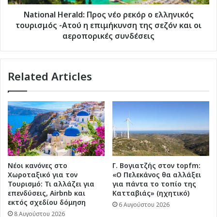
-Ατού
η
National Herald: Προς νέο ρεκόρ ο ελληνικός
επιμήκυνση
τουρισμός -Ατού η επιμήκυνση της σεζόν και οι
της
αεροπορικές συνδέσεις
σεζόν
και
οι
Related Articles
αεροπορικές
συνδέσεις
Νέοι κανόνες στο
Γ. Βογιατζής στον topfm:
Χωροταξικό για τον
«Ο Πελεκάνος θα αλλάξει
Τουρισμό: Τι αλλάζει για
για πάντα το τοπίο της
επενδύσεις, Airbnb και
Κατταβιάς» (ηχητικό)
εκτός σχεδίου δόμηση
6 Αυγούστου 2026
8 Αυγούστου 2026