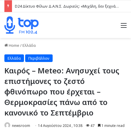
D24 Δίκτυο Φίλων Δ.Α.Ν.Σ. Δωριεύς: «Μιχάλη, δεν ξεχνάμε – Η βία δεν είναι μαγκιά»
M
Home
/
Ελλάδα
Ελλάδα
Περιβάλλον
Καιρός – Meteo: Ανησυχεί τους
επιστήμονες το ζεστό
φθινόπωρο που έρχεται –
Θερμοκρασίες πάνω από το
κανονικό το Σεπτέμβριο
newsroom
14 Αυγούστου 2024 , 10:38
47
1 minute read