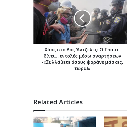
στο
Λος
Άντζελες:
O
Tραμπ
δίνει…
εντολές
μέσω
αναρτήσεων
Χάος στο Λος Άντζελες: O Tραμπ
-«Συλλάβετε
δίνει… εντολές μέσω αναρτήσεων
όσους
-«Συλλάβετε όσους φοράνε μάσκες,
φοράνε
τώρα!»
μάσκες,
τώρα!»
Related Articles