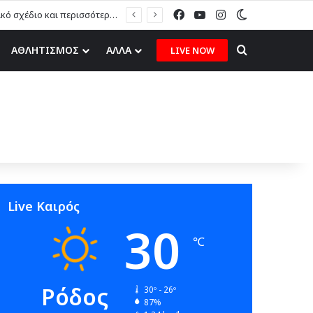
Facebook
YouTube
Instagram
Switch skin
Μ. Πόκκιας στον topfm: «Θα τους υποδεχτούμε με δάφνες και πικροδάφνες» –Η ειρωνική “υποδοχή” στον υβριδικό σταθμό (ηχητικό)
Search for
ΑΘΛΗΤΙΣΜΟΣ
ΑΛΛΑ
LIVE NOW
Live Καιρός
30
℃
Ρόδος
30º - 26º
87%