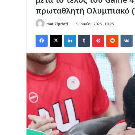
πρωταθλητή Ολυμπιακό (
marikiprioti
9 Ιουνίου 2025 , 10:25
Facebook
X
LinkedIn
Tumblr
Pinterest
Reddit
V