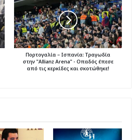
–
Ισπανία:
Τραγωδία
στην
"Allianz
Arena"
-
Οπαδός
έπεσε
Πορτογαλία – Ισπανία: Τραγωδία
από
στην "Allianz Arena" - Οπαδός έπεσε
τις
από τις κερκίδες και σκοτώθηκε!
κερκίδες
και
σκοτώθηκε!