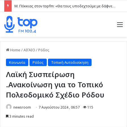
Μ. Πόκκιας στον topfm: «Θα τους υποδεχτούμε με δάφνες και πικροδάφνες» –Η ειρωνική “υποδοχή” στον υβριδικό σταθμό (ηχητικό)
M
Home
/
ΑΙΓΑΙΟ
/
Ρόδος
Κοινωνία
Ρόδος
Τοπική Αυτοδιοίκηση
Λαϊκή Συσπείρωση
.Ανακοίνωση για το Τοπικό
Πολεοδομικό Σχέδιο Ρόδου
newsroom
7 Αυγούστου 2024 , 06:57
115
3 minutes read