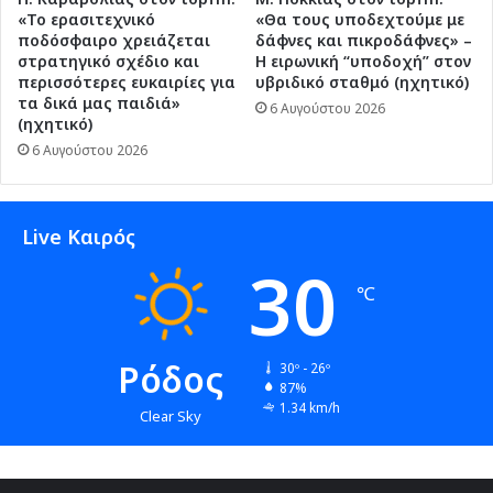
«Το ερασιτεχνικό
«Θα τους υποδεχτούμε με
ποδόσφαιρο χρειάζεται
δάφνες και πικροδάφνες» –
στρατηγικό σχέδιο και
Η ειρωνική “υποδοχή” στον
περισσότερες ευκαιρίες για
υβριδικό σταθμό (ηχητικό)
τα δικά μας παιδιά»
6 Αυγούστου 2026
(ηχητικό)
6 Αυγούστου 2026
Live Καιρός
30
℃
Ρόδος
30º - 26º
87%
1.34 km/h
Clear Sky