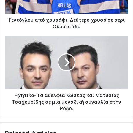
σερί
Ολυμπιάδα
Τεντόγλου από χρυσάφι. Δεύτερο χρυσό σε σερί
Ολυμπιάδα
Ηχητικό-
Τα
αδέλφια
Κώστας
και
Ματθαίος
Τσαχουρίδης
σε
μια
μοναδική
Ηχητικό- Τα αδέλφια Κώστας και Ματθαίος
συναυλία
Τσαχουρίδης σε μια μοναδική συναυλία στην
στην
Ρόδο.
Ρόδο.
Related Articles