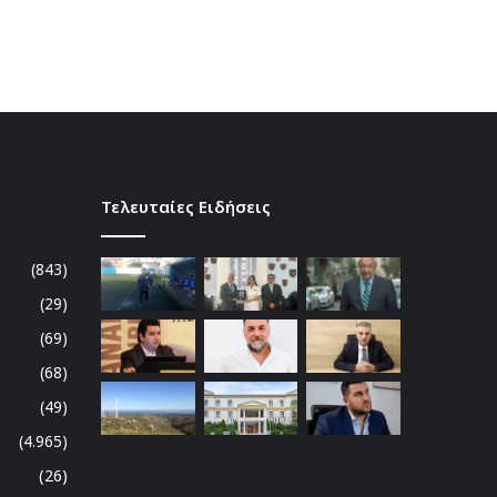
Τελευταίες Ειδήσεις
(843)
(29)
(69)
(68)
(49)
(4.965)
(26)