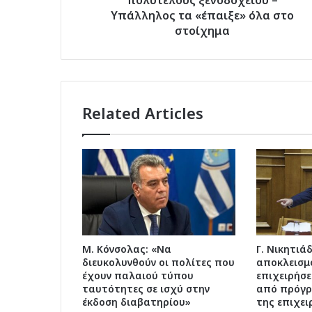
πολυτελούς ξενοδοχείου –
τα
Υπάλληλος τα «έπαιξε» όλα στο
«έπαιξε»
στοίχημα
όλα
στο
στοίχημα
Related Articles
Μ. Κόνσολας: «Να
Γ. Νικητιά
διευκολυνθούν οι πολίτες που
αποκλεισμ
έχουν παλαιού τύπου
επιχειρήσε
ταυτότητες σε ισχύ στην
από πρόγρ
έκδοση διαβατηρίου»
της επιχε