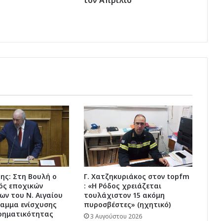
τον Απρίλιο
Απρίλιο
δης: Στη Βουλή ο
Γ. Χατζηκυριάκος στον topfm
ός εποχικών
: «Η Ρόδος χρειάζεται
ων του Ν. Αιγαίου
τουλάχιστον 15 ακόμη
αμμα ενίσχυσης
πυροσβέστες» (ηχητικό)
ιρηματικότητας
3 Αυγούστου 2026