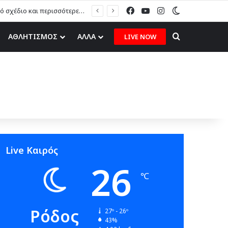
Facebook
YouTube
Instagram
Switch skin
Μ. Πόκκιας στον topfm: «Θα τους υποδεχτούμε με δάφνες και πικροδάφνες» –Η ειρωνική “υποδοχή” στον υβριδικό σταθμό (ηχητικό)
Search for
ΑΘΛΗΤΙΣΜΟΣ
ΑΛΛΑ
LIVE NOW
Live Καιρός
26
℃
Ρόδος
27º - 26º
43%