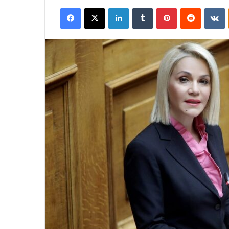
Facebook
X
LinkedIn
Tumblr
Pinterest
Reddit
V