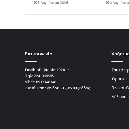
5 Αυγούστου 2026
4 Αυγούστο
Επικοινωνία
Χρήσιμο
Email:
info@topfm1024.gr
Ταυτότητ
Τηλ:
2241068585
Όροι και
Viber:
6937348348
Γενικοί 
Διεύθυνση : Λίνδου 212, 85100,Ρόδος
Δήλωση 