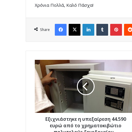
Χρόνια Πολλά, Καλό Πάσχα!
Facebook
X
LinkedIn
Tumblr
Pinte
Share
Εξιχνιάστηκε
η
υπεξαίρεση
44.590
ευρώ
από
το
χρηματοκιβώτιο
πολυτελούς
ξενοδοχείου
Εξιχνιάστηκε η υπεξαίρεση 44.590
–
ευρώ από το χρηματοκιβώτιο
Υπάλληλος