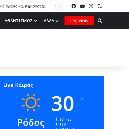
Facebook
YouTube
Instagram
Switch skin
Μ. Πόκκιας στον topfm: «Θα τους υποδεχτούμε με δάφνες και πικροδάφνες» –Η ειρωνική “υποδοχή” στον υβριδικό σταθμό (ηχητικό)
Search for
ΑΘΛΗΤΙΣΜΟΣ
ΑΛΛΑ
LIVE NOW
Live Καιρός
30
℃
Ρόδος
30º - 26º
87%