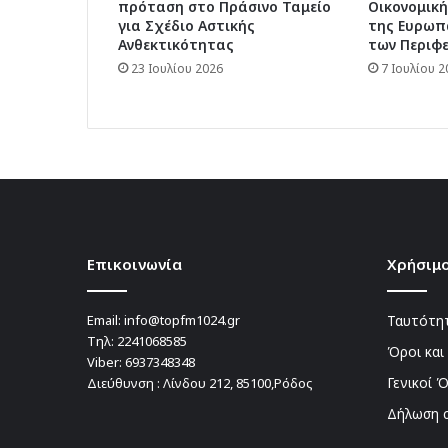
πρόταση στο Πράσινο Ταμείο
Οικονομική
για Σχέδιο Αστικής
της Ευρωπ
Ανθεκτικότητας
των Περιφ
23 Ιουλίου 2026
7 Ιουλίου 2
Επικοινωνία
Χρήσιμο
Email:
info@topfm1024.gr
Ταυτότητ
Τηλ:
2241068585
Όροι και
Viber:
6937348348
Γενικοί 
Διεύθυνση : Λίνδου 212, 85100,Ρόδος
Δήλωση 