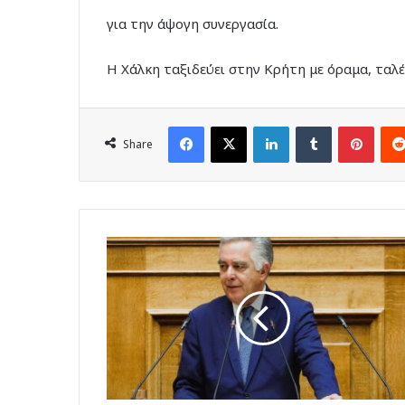
για την άψογη συνεργασία.
Η Χάλκη ταξιδεύει στην Κρήτη με όραμα, ταλέ
Facebook
X
LinkedIn
Tumblr
Pinte
Share
Βασίλης
Α.
Υψηλάντης:
«
Να
στελεχωθεί
το
ΕΚΑΒ
Σορωνής»