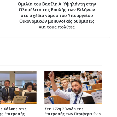
των
Ομιλία του Βασίλη Α. Υψηλάντη στην
Ελλήνων
Ολομέλεια της Βουλής των Ελλήνων
στο
στο σχέδιο νόμου του Υπουργείου
σχέδιο
Οικονομικών με ευνοϊκές ρυθμίσεις
νόμου
για τους πολίτες
του
Υπουργείου
Οικονομικών
με
ευνοϊκές
ρυθμίσεις
για
τους
πολίτες
ς Χάλκης στις
Στη 172η Σύνοδο της
ης Επιτροπής
Επιτροπής των Περιφερειών ο