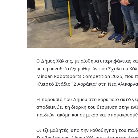
Ο Δήμος Χάλκης, με αίσθημα υπερηφάνειας κα
με τη συνοδεία έξι μαθητών του Σχολείου Χ
Minoan Robotsports Competition 2025, που π
Κλειστό Στάδιο “2 Αοράκια” στη Νέα Αλικαρνα
Η παρουσία του Δήμου στο κορυφαίο αυτό γεγ
αποδεικνύει τη διαρκή του δέσμευση στην εν
παιδιών, ακόμη και σε μικρά και απομακρυσμ
Οι έξι μαθητές, υπο την καθοδήγηση του παι
Συμβουλου του Δήμου Χάλκης κ.Δημητρη Αγγε