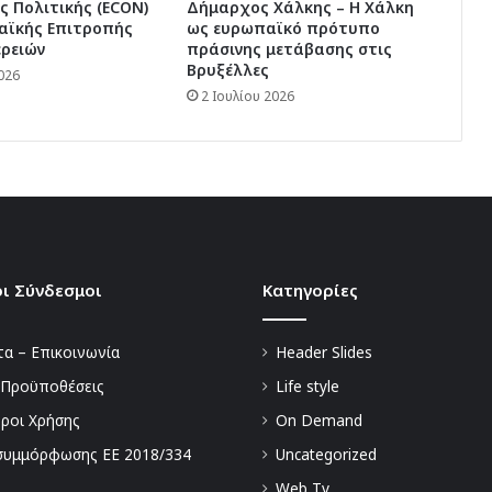
ς Πολιτικής (ECON)
Δήμαρχος Χάλκης – Η Χάλκη
αϊκής Επιτροπής
ως ευρωπαϊκό πρότυπο
ερειών
πράσινης μετάβασης στις
Βρυξέλλες
026
2 Ιουλίου 2026
ι Σύνδεσμοι
Kατηγορίες
α – Επικοινωνία
Header Slides
 Προϋποθέσεις
Life style
Όροι Χρήσης
On Demand
συμμόρφωσης ΕΕ 2018/334
Uncategorized
Web Tv