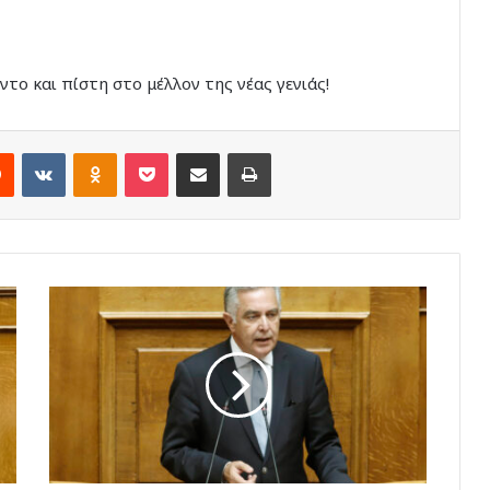
ντο και πίστη στο μέλλον της νέας γενιάς!
rest
Reddit
VKontakte
Odnoklassniki
Pocket
Share via Email
Print
Ομιλία
του
Βασίλη
Α.
Υψηλάντη
στην
Ολομέλεια
της
Βουλής