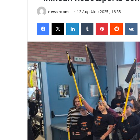
newsroom
12 Απριλίου 2025 , 16:35
Facebook
X
LinkedIn
Tumblr
Pinterest
Reddit
V