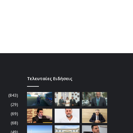
Τελευταίες Ειδήσεις
(843)
(29)
(69)
(68)
(49)