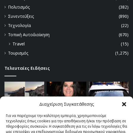
Πολιτισμός
(382)
Συνεντεύξεις
(890)
Τεχνολογία
(22)
Τοπική Αυτοδιοίκηση
(670)
Travel
(15)
Τουρισμός
(1,275)
Τελευταίες Ειδήσεις
Διαχείριση Συγκατάθεσης
Για να παρέχουμε την καλύτερη εμπειρία, χρησιμοποιούμε
τεχνολογίες όπως cookies για την αποθήκευση ή/και την πρόσβαση σε
πληροφορίες συσκευών. Η συγκατάθεση για τις εν λόγω τεχνολογίες θα
μας επιτρέψει να επεξεργαστούμε δεδομένα προσωπικού χαρακτήρα,