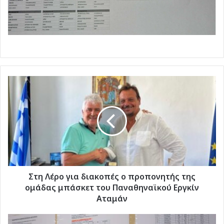
Στη
Λέρο
για
διακοπές
ο
προπονητής
της
ομάδας
μπάσκετ
του
Στη Λέρο για διακοπές ο προπονητής της
Παναθηναϊκού
ομάδας μπάσκετ του Παναθηναϊκού Εργκίν
Εργκίν
Αταμάν
Αταμάν
Πανελλαδικές