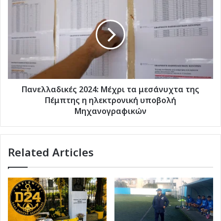
2024:
Μέχρι
τα
μεσάνυχτα
της
Πέμπτης
η
ηλεκτρονική
υποβολή
Πανελλαδικές 2024: Μέχρι τα μεσάνυχτα της
Μηχανογραφικών
Πέμπτης η ηλεκτρονική υποβολή
Μηχανογραφικών
Related Articles