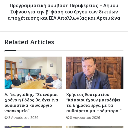
φάση
Προγραμματική σύμβαση Περιφέρειας – Δήμου
του
Σίφνου για την β’ φάση του έργου των δικτύων
έργου
αποχέτευσης και ΕΕΛ Απολλωνίας και Αρτεμώνα
των
δικτύων
αποχέτευσης
Related Articles
και
ΕΕΛ
Απολλωνίας
και
Αρτεμώνα
Α. Γεωργιάδης: “Σε ενάμισι
Χρήστος Ευστρατίου:
χρόνο η Ρόδος θα έχει ένα
“Κάποιοι έχουν μπερδέψει
ουσιαστικά καινούργιο
τα δημόσια έργα με τα
νοσοκομείο”
αυθαίρετα μπιτσόμπαρα.”
8 Αυγούστου 2026
8 Αυγούστου 2026