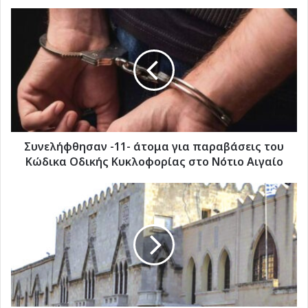
Συνελήφθησαν
-11-
άτομα
για
παραβάσεις
του
Κώδικα
Οδικής
Κυκλοφορίας
στο
Συνελήφθησαν -11- άτομα για παραβάσεις του
Νότιο
Κώδικα Οδικής Κυκλοφορίας στο Νότιο Αιγαίο
Αιγαίο
Προγραμματική
σύμβαση
Περιφέρειας
–
Δήμου
Σίφνου
για
την
β’