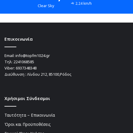
2.24 km/h
Clear Sky
Επικοινωνία
Email:
info@topfm1024.gr
Τηλ:
2241068585
Viber:
6937348348
Διεύθυνση : Λίνδου 212, 85100,Ρόδος
Χρήσιμοι Σύνδεσμοι
Ταυτότητα – Επικοινωνία
Όροι και Προϋποθέσεις