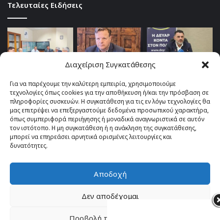
Τελευταίες Ειδήσεις
Διαχείριση Συγκατάθεσης
Για να παρέχουμε την καλύτερη εμπειρία, χρησιμοποιούμε
τεχνολογίες όπως cookies για την αποθήκευση ή/και την πρόσβαση σε
πληροφορίες συσκευών. Η συγκατάθεση για τις εν λόγω τεχνολογίες θα
μας επιτρέψει να επεξεργαστούμε δεδομένα προσωπικού χαρακτήρα,
όπως συμπεριφορά περιήγησης ή μοναδικά αναγνωριστικά σε αυτόν
τον ιστότοπο. Η μη συγκατάθεση ή η ανάκληση της συγκατάθεσης,
μπορεί να επηρεάσει αρνητικά ορισμένες λειτουργίες και
δυνατότητες.
Αποδοχή
© Copyright 2026, All Rights Reserved |
TOP fm 102.4
Δεν αποδέχομαι
Facebook
YouTube
Instagram
Προβολή προτιμήσεων