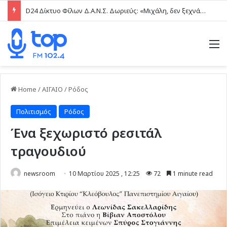
D24 Δίκτυο Φίλων Δ.Α.Ν.Σ. Δωριεύς: «Μιχάλη, δεν ξεχνάμε – Η βία δεν είναι μαγκιά»
M
Home
/
ΑΙΓΑΙΟ
/
Ρόδος
Πολιτισμός
Ρόδος
Ένα ξεχωριστό ρεσιτάλ
τραγουδιού
newsroom
10 Μαρτίου 2025 , 12:25
72
1 minute read