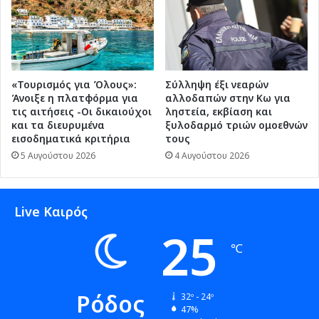
«Τουρισμός για Όλους»:
Σύλληψη έξι νεαρών
Άνοιξε η πλατφόρμα για
αλλοδαπών στην Κω για
τις αιτήσεις -Οι δικαιούχοι
ληστεία, εκβίαση και
και τα διευρυμένα
ξυλοδαρμό τριών ομοεθνών
εισοδηματικά κριτήρια
τους
5 Αυγούστου 2026
4 Αυγούστου 2026
Live Καιρός
25
℃
Ρόδος
32º - 24º
47%