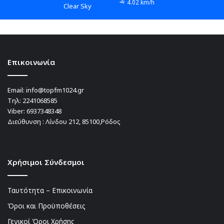
4.02 km/h
Clear Sky
Επικοινωνία
Email:
info@topfm1024.gr
Τηλ:
2241068585
Viber:
6937348348
Διεύθυνση : Λίνδου 212, 85100,Ρόδος
Χρήσιμοι Σύνδεσμοι
Ταυτότητα – Επικοινωνία
Όροι και Προϋποθέσεις
Γενικοί Όροι Χρήσης