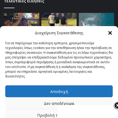
Τελευταίες Ειδήσεις
Διαχείριση Συγκατάθεσης
Για να παρέχουμε την καλύτερη εμπειρία, χρησιμοποιούμε
τεχνολογίες όπως cookies για την αποθήκευση ή/και την πρόσβαση σε
πληροφορίες συσκευών. Η συγκατάθεση για τις εν λόγω τεχνολογίες θα
μας επιτρέψει να επεξεργαστούμε δεδομένα προσωπικού χαρακτήρα,
όπως συμπεριφορά περιήγησης ή μοναδικά αναγνωριστικά σε αυτόν
τον ιστότοπο. Η μη συγκατάθεση ή η ανάκληση της συγκατάθεσης,
μπορεί να επηρεάσει αρνητικά ορισμένες λειτουργίες και
δυνατότητες.
Αποδοχή
© Copyright 2026, All Rights Reserved |
TOP fm 102.4
Δεν αποδέχομαι
Facebook
YouTube
Instagram
Προβολή προτιμήσεων