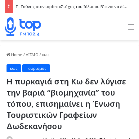
Π. Ζούνης στον topfm: «Στόχος του Ιάλυσου Β’ είναι να δίνει παιχνίδια και πραγματικές ευκαιρίες στα νέα παιδιά» (ηχητικό)
M
Home
/
ΑΙΓΑΙΟ
/
κως
κως
Τουρισμός
Η πυρκαγιά στη Κω δεν λύγισε
την βαριά “βιομηχανία” του
τόπου, επισημαίνει η Ένωση
Τουριστικών Γραφείων
Δωδεκανήσου