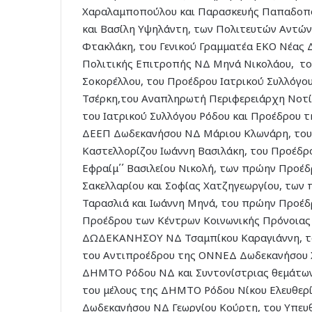
Χαραλαμποπούλου και Παρασκευής Παπαδοπο
και Βασίλη Υψηλάντη, των Πολιτευτών Αντώνη
Φτακλάκη, του Γενικού Γραμματέα ΕΚΟ Νέας 
Πολιτικής Επιτροπής ΝΔ Μηνά Νικολάου, του
Σοκορέλλου, του Προέδρου Ιατρικού Συλλόγ
Τσέρκη,του Αναπληρωτή Περιφερειάρχη Νοτί
του Ιατρικού Συλλόγου Ρόδου και Προέδρου 
ΔΕΕΠ Δωδεκανήσου ΝΔ Μάριου Κλωνάρη, του Π
Καστελλορίζου Ιωάννη Βασιλάκη, του Προέδρ
Εφραίμ΄΄ Βασιλείου Νικολή, των πρώην Προ
Σακελλαρίου και Σοφίας Χατζηγεωργίου, τ
Ταρασλιά και Ιωάννη Μηνά, του πρώην Προέ
Προέδρου των Κέντρων Κοινωνικής Πρόνοιας
ΔΩΔΕΚΑΝΗΣΟΥ ΝΔ Τσαμπίκου Καραγιάννη, το
του Αντιπροέδρου της ΟΝΝΕΔ Δωδεκανήσου Χ
ΔΗΜΤΟ Ρόδου ΝΔ και Συντονίστριας θεμάτων 
του μέλους της ΔΗΜΤΟ Ρόδου Νίκου Ελευθερ
Δωδεκανήσου ΝΔ Γεωργίου Κούρτη, του Υπε