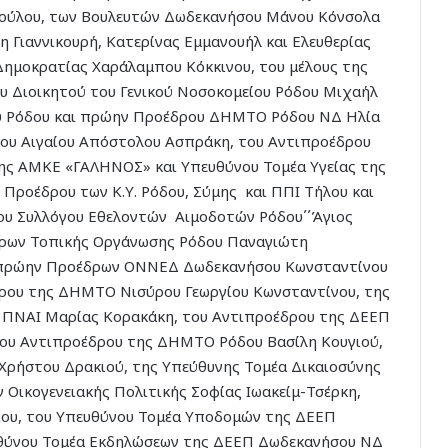
ύλου, των Βουλευτών Δωδεκανήσου Μάνου Κόνσολα
 Γιαννικουρή, Κατερίνας Εμμανουήλ και Ελευθερίας
Δημοκρατίας Χαράλαμπου Κόκκινου, του μέλους της
 Διοικητού του Γενικού Νοσοκομείου Ρόδου Μιχαήλ
ου Ρόδου και πρώην Προέδρου ΔΗΜΤΟ Ρόδου ΝΔ Ηλία
ου Αιγαίου Απόστολου Ασπράκη, του Αντιπροέδρου
της ΑΜΚΕ «ΓΑΛΗΝΟΣ» και Υπευθύνου Τομέα Υγείας της
ροέδρου των Κ.Υ. Ρόδου, Σύμης και ΠΠΙ Τήλου και
ου Συλλόγου Εθελοντών Αιμοδοτών Ρόδου΄΄Άγιος
έδρων Τοπικής Οργάνωσης Ρόδου Παναγιώτη
ων πρώην Προέδρων ΟΝΝΕΔ Δωδεκανήσου Κωνσταντίνου
δρου της ΔΗΜΤΟ Νισύρου Γεωργίου Κωνσταντίνου, της
 ΠΝΑΙ Μαρίας Κορακάκη, του Αντιπροέδρου της ΔΕΕΠ
υ Αντιπροέδρου της ΔΗΜΤΟ Ρόδου Βασίλη Κουγιού,
ρήστου Δρακιού, της Υπεύθυνης Τομέα Δικαιοσύνης
Οικογενειακής Πολιτικής Σοφίας Ιωακείμ-Τσέρκη,
ίου, του Υπευθύνου Τομέα Υποδομών της ΔΕΕΠ
υθύνου Τομέα Εκδηλώσεων της ΔΕΕΠ Δωδεκανήσου ΝΔ