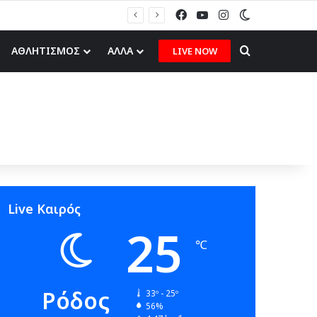
Facebook
YouTube
Instagram
Switch skin
Π. Ζούνης στον topfm: «Στόχος του Ιάλυσου Β’ είναι να δίνει παιχνίδια και πραγματικές ευκαιρίες στα νέα παιδιά» (ηχητικό)
Search for
ΑΘΛΗΤΙΣΜΟΣ
ΑΛΛΑ
LIVE NOW
Live Καιρός
25
℃
Ρόδος
33º - 25º
56%