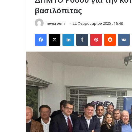
βασιλόπιτας
newsroom
22 Φεβρουαρίου 2025 , 16:48
Facebook
X
LinkedIn
Tumblr
Pinterest
Reddit
V