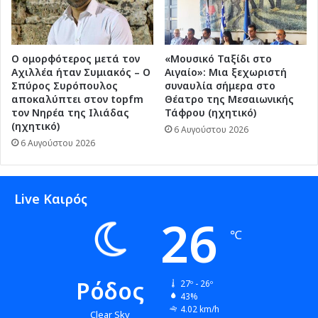
Ο ομορφότερος μετά τον
«Μουσικό Ταξίδι στο
Αχιλλέα ήταν Συμιακός – Ο
Αιγαίο»: Μια ξεχωριστή
Σπύρος Συρόπουλος
συναυλία σήμερα στο
αποκαλύπτει στον topfm
Θέατρο της Μεσαιωνικής
τον Νηρέα της Ιλιάδας
Τάφρου (ηχητικό)
(ηχητικό)
6 Αυγούστου 2026
6 Αυγούστου 2026
Live Καιρός
26
℃
Ρόδος
27º - 26º
43%
4.02 km/h
Clear Sky