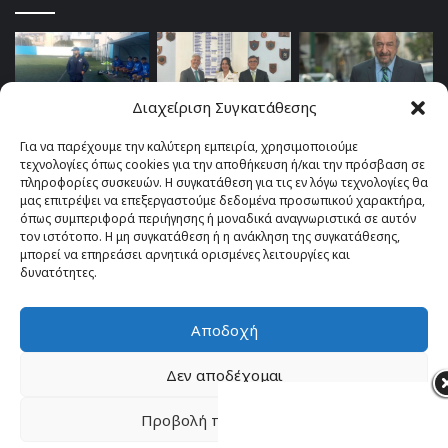
Διαχείριση Συγκατάθεσης
Για να παρέχουμε την καλύτερη εμπειρία, χρησιμοποιούμε
τεχνολογίες όπως cookies για την αποθήκευση ή/και την πρόσβαση σε
πληροφορίες συσκευών. Η συγκατάθεση για τις εν λόγω τεχνολογίες θα
μας επιτρέψει να επεξεργαστούμε δεδομένα προσωπικού χαρακτήρα,
όπως συμπεριφορά περιήγησης ή μοναδικά αναγνωριστικά σε αυτόν
τον ιστότοπο. Η μη συγκατάθεση ή η ανάκληση της συγκατάθεσης,
μπορεί να επηρεάσει αρνητικά ορισμένες λειτουργίες και
δυνατότητες.
Αποδοχή
© Copyright 2026, All Rights Reserved |
TOP fm 102.4
Δεν αποδέχομαι
Facebook
YouTube
Instagram
Προβολή προτιμήσεων