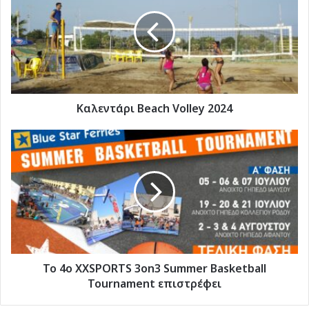
Volley
2024
Καλεντάρι Beach Volley 2024
Το
4ο
XXSPORTS
3on3
Summer
Basketball
Tournament
επιστρέφει
Το 4ο XXSPORTS 3on3 Summer Basketball
Tournament επιστρέφει